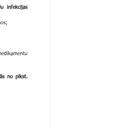
 infekcijas 
mos;
edikamentu 
s no plkst. 