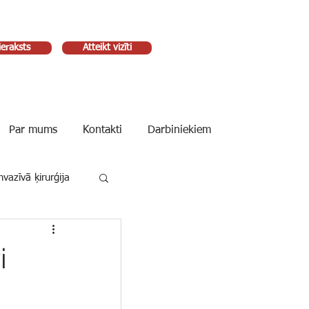
ieraksts
Atteikt vizīti
Par mums
Kontakti
Darbiniekiem
vazīvā ķirurģija
i