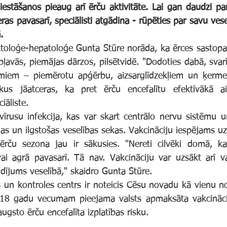
eras pavasarī, speciālisti atgādina - rūpēties par savu vese
.
ļavās, piemājas dārzos, pilsētvidē. "Dodoties dabā, svarīg
umiem – piemērotu apģērbu, aizsarglīdzekļiem un ķerme
kus jāatceras, ka pret ērču encefalītu efektīvākā aiz
iāliste.
as un ilgstošas veselības sekas. Vakcināciju iespējams uz
 ērču sezona jau ir sākusies. "Nereti cilvēki domā, ka 
vai agrā pavasarī. Tā nav. Vakcināciju var uzsākt arī va
ldījums veselībā," skaidro Gunta Stūre.
 18 gadu vecumam pieejama valsts apmaksāta vakcinācij
ugsto ērču encefalīta izplatības risku.