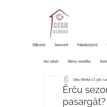
Sākums
Jaunumi
Pakalpojumi
Visi raksti
Bērnu veselība
Reha
Cēsu klīnika
17. jūn.
La
Padomi
Ērču sezon
pasargāt?