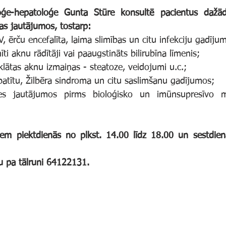
loģe-hepatoloģe Gunta Stūre konsultē pacientus dažādu
as jautājumos, tostarp:
V, ērču encefalīta, laima slimības un citu infekciju gadīju
īti aknu rādītāji vai paaugstināts bilirubīna līmenis;
lātas aknu izmaiņas - steatoze, veidojumi u.c.;
patītu, Žilbēra sindroma un citu saslimšanu gadījumos;
kses jautājumos pirms bioloģisko un imūnsupresīvo m
em piektdienās no plkst. 14.00 līdz 18.00 un sestdienā
ju pa tālruni 64122131.