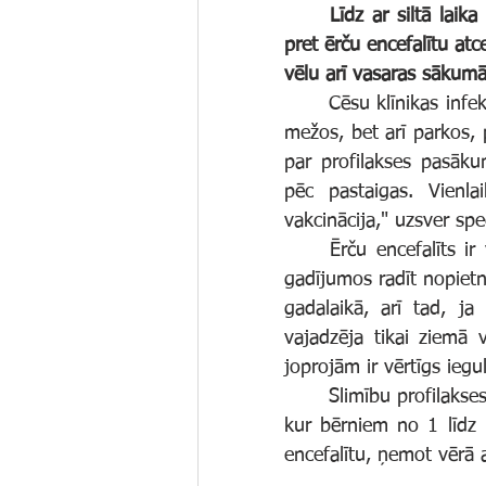
	Līdz ar siltā laika iestāšanos pieaug arī ērču aktivitāte. Lai gan daudzi par vakcināciju 
pret ērču encefalītu atc
vēlu arī vasaras sākumā
	Cēsu klīnikas infektoloģe-hepatoloģe Gunta Stūre norāda, ka ērces sastopamas ne tikai 
mežos, bet arī parkos, p
par profilakses pasāk
pēc pastaigas. Vienlai
vakcinācija," uzsver spec
	Ērču encefalīts ir vīrusu infekcija, kas var skart centrālo nervu sistēmu un atsevišķos 
gadījumos radīt nopietn
gadalaikā, arī tad, ja
vajadzēja tikai ziemā 
joprojām ir vērtīgs iegu
	Slimību profilakses un kontroles centrs ir noteicis Cēsu novadu kā vienu no teritorijām, 
kur bērniem no 1 līdz
encefalītu, ņemot vērā a