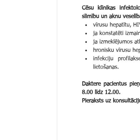
Cēsu klīnikas infekto
slimību un aknu veselīb
vīrusu hepatītu, HI
ja konstatēti izmain
ja izmeklējumos atk
hronisku vīrusu he
infekciju profila
lietošanas.
Daktere pacientus pieņ
8.00 līdz 12.00.
Pieraksts uz konsultāci