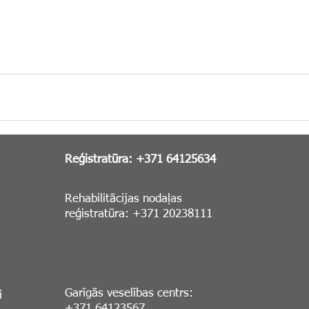
Reģistratūra: +371 64125634
Rehabilitācijas nodaļas
reģistratūra: +371 20238111
Garīgās veselības centrs:
i
+371 64123567