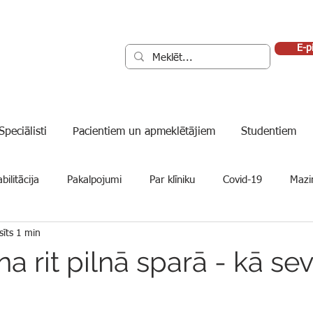
E-p
Speciālisti
Pacientiem un apmeklētājiem
Studentiem
bilitācija
Pakalpojumi
Par klīniku
Covid-19
Mazin
sīts 1 min
a rit pilnā sparā - kā sev