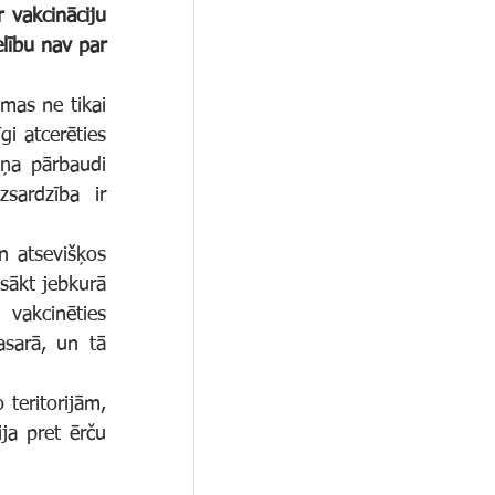
lību nav par 
i atcerēties 
ņa pārbaudi 
sardzība ir 
sākt jebkurā 
vakcinēties 
sarā, un tā 
a pret ērču 