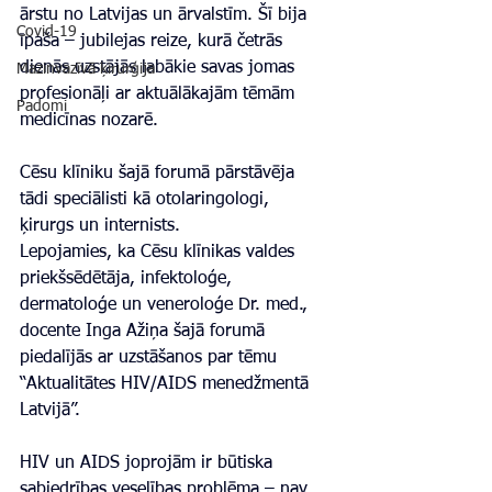
ārstu no Latvijas un ārvalstīm. Šī bija 
Covid-19
īpaša – jubilejas reize, kurā četrās 
dienās uzstājās labākie savas jomas 
Mazinvazīvā ķirurģija
profesionāļi ar aktuālākajām tēmām 
Padomi
medicīnas nozarē.
Cēsu klīniku šajā forumā pārstāvēja 
tādi speciālisti kā otolaringologi, 
ķirurgs un internists.
Lepojamies, ka Cēsu klīnikas valdes 
priekšsēdētāja, infektoloģe, 
dermatoloģe un veneroloģe Dr. med., 
docente Inga Ažiņa šajā forumā 
piedalījās ar uzstāšanos par tēmu 
“Aktualitātes HIV/AIDS menedžmentā 
Latvijā”.
HIV un AIDS joprojām ir būtiska 
sabiedrības veselības problēma – nav 