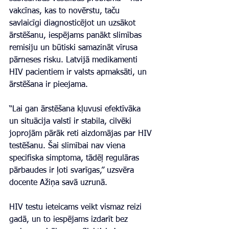
vakcīnas, kas to novērstu, taču 
savlaicīgi diagnosticējot un uzsākot 
ārstēšanu, iespējams panākt slimības 
remisiju un būtiski samazināt vīrusa 
pārneses risku. Latvijā medikamenti 
HIV pacientiem ir valsts apmaksāti, un 
ārstēšana ir pieejama.
“Lai gan ārstēšana kļuvusi efektīvāka 
un situācija valstī ir stabila, cilvēki 
joprojām pārāk reti aizdomājas par HIV 
testēšanu. Šai slimībai nav viena 
specifiska simptoma, tādēļ regulāras 
pārbaudes ir ļoti svarīgas,” uzsvēra 
docente Ažiņa savā uzrunā.
HIV testu ieteicams veikt vismaz reizi 
gadā, un to iespējams izdarīt bez 