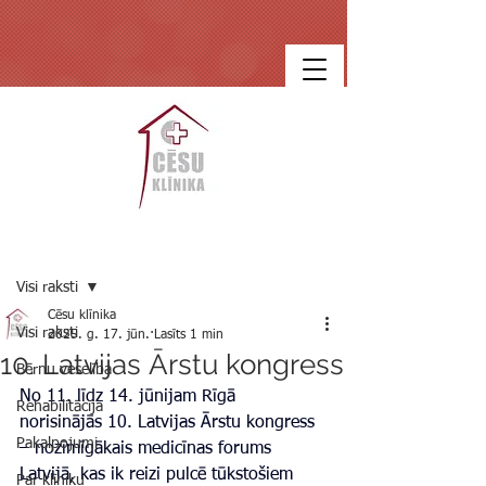
Ieraksts
Visi raksti
Cēsu klīnika
Visi raksti
2025. g. 17. jūn.
Lasīts 1 min
10. Latvijas Ārstu kongress
Bērnu veselība
No 11. līdz 14. jūnijam Rīgā 
Rehabilitācija
norisinājās 10. Latvijas Ārstu kongress 
Pakalpojumi
– nozīmīgākais medicīnas forums 
Latvijā, kas ik reizi pulcē tūkstošiem 
Par klīniku