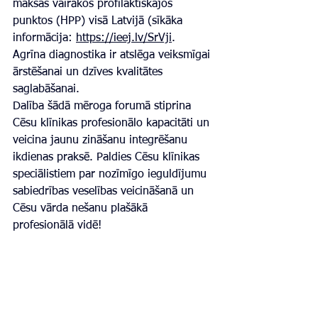
maksas vairākos profilaktiskajos 
punktos (HPP) visā Latvijā (sīkāka 
informācija: 
https://ieej.lv/SrVji
.
Agrīna diagnostika ir atslēga veiksmīgai 
ārstēšanai un dzīves kvalitātes 
saglabāšanai.
Dalība šādā mēroga forumā stiprina 
Cēsu klīnikas profesionālo kapacitāti un 
veicina jaunu zināšanu integrēšanu 
ikdienas praksē. Paldies Cēsu klīnikas 
speciālistiem par nozīmīgo ieguldījumu 
sabiedrības veselības veicināšanā un 
Cēsu vārda nešanu plašākā 
profesionālā vidē!