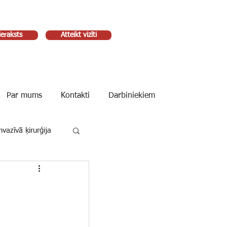
ieraksts
Atteikt vizīti
Par mums
Kontakti
Darbiniekiem
vazīvā ķirurģija