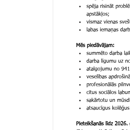
spēja risināt probl
apstākļos;
vismaz vienas sveš
labas iemaņas darb
Mēs piedāvājam:
summēto darba laik
darba līgumu uz not
atalgojumu no 941
veselības apdroši
profesionālās piln
citus sociālos labu
sakārtotu un mūsdi
atsaucīgus kolēģus
Pieteikšanās līdz 2026. 