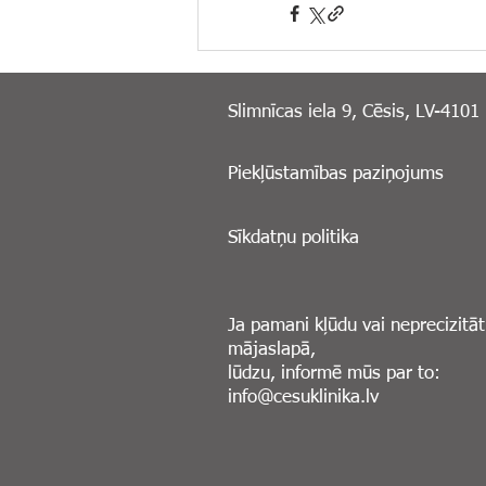
Slimnīcas iela 9, Cēsis, LV-4101
Piekļūstamības paziņojums
Sīkdatņu politika
Ja pamani kļūdu vai neprecizitāt
mājaslapā,
lūdzu, informē mūs par to:
info@cesuklinika.lv