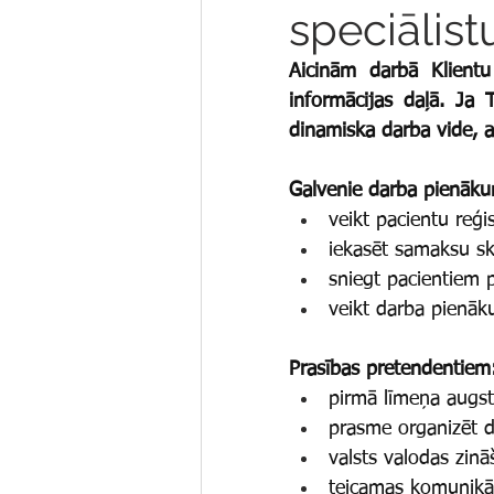
speciālist
Aicinām darbā Klientu 
informācijas daļā. Ja 
dinamiska darba vide, 
Galvenie darba pienāku
veikt pacientu reģ
iekasēt samaksu sk
sniegt pacientiem 
veikt darba pienāku
Prasības pretendentiem
pirmā līmeņa augstā
prasme organizēt d
valsts valodas zinā
teicamas komunikā