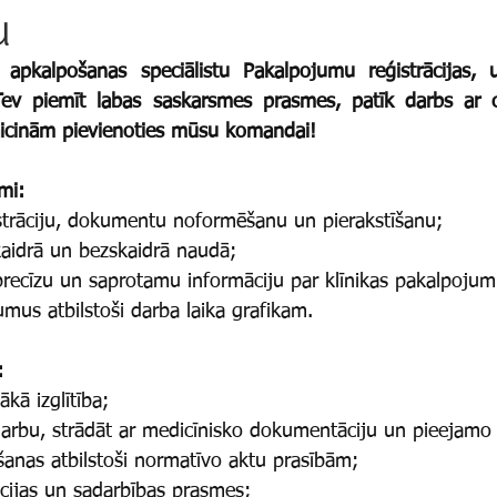
u
apkalpošanas speciālistu Pakalpojumu reģistrācijas, u
Tev piemīt labas saskarsmes prasmes, patīk darbs ar c
aicinām pievienoties mūsu komandai!
mi:
istrāciju, dokumentu noformēšanu un pierakstīšanu;
aidrā un bezskaidrā naudā;
precīzu un saprotamu informāciju par klīnikas pakalpoju
mus atbilstoši darba laika grafikam.
:
kā izglītība;
arbu, strādāt ar medicīnisko dokumentāciju un pieejamo 
šanas atbilstoši normatīvo aktu prasībām;
cijas un sadarbības prasmes;