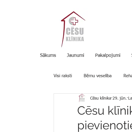
Sākums
Jaunumi
Pakalpojumi
Visi raksti
Bērnu veselība
Reha
Cēsu klīnika
29. jūn.
La
Padomi
Cēsu klīn
pievienot