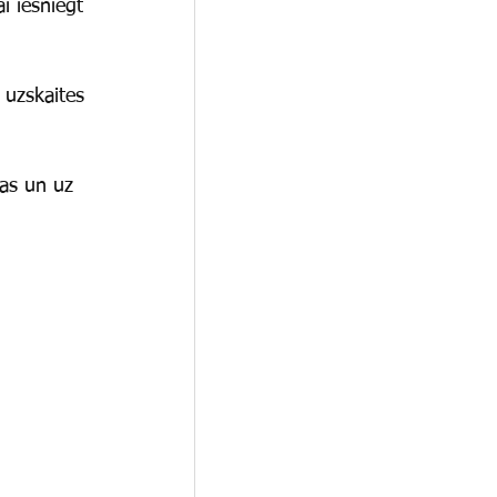
ai iesniegt 
 uzskaites 
gas un uz 