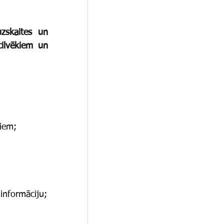
zskaites un 
ilvēkiem un 
miem;
informāciju;