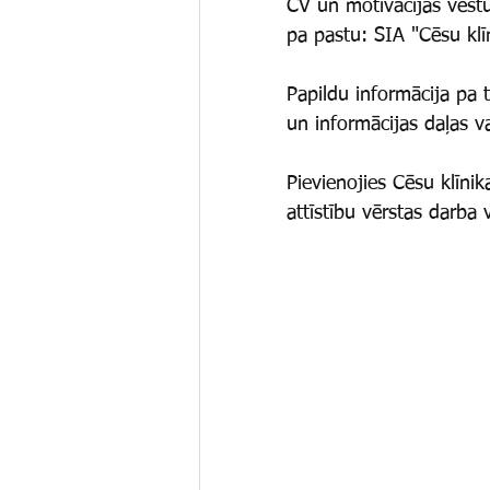
CV un motivācijas vēstu
pa pastu: SIA "Cēsu klī
Papildu informācija pa 
un informācijas daļas va
Pievienojies Cēsu klīni
attīstību vērstas darba 