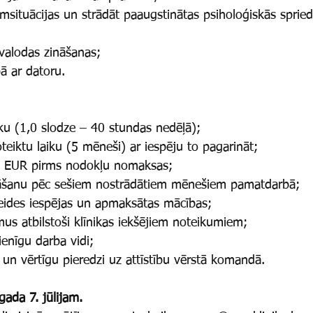
ēmsituācijas un strādāt paaugstinātas psiholoģiskās spried
valodas zināšanas;
ā ar datoru.
u (1,0 slodze – 40 stundas nedēļā);
eiktu laiku (5 mēneši) ar iespēju to pagarināt;
 EUR pirms nodokļu nomaksas;
nāšanu pēc sešiem nostrādātiem mēnešiem pamatdarbā;
veides iespējas un apmaksātas mācības;
mus atbilstoši klīnikas iekšējiem noteikumiem;
enīgu darba vidi;
 un vērtīgu pieredzi uz attīstību vērstā komandā.
gada 7. jūlijam.