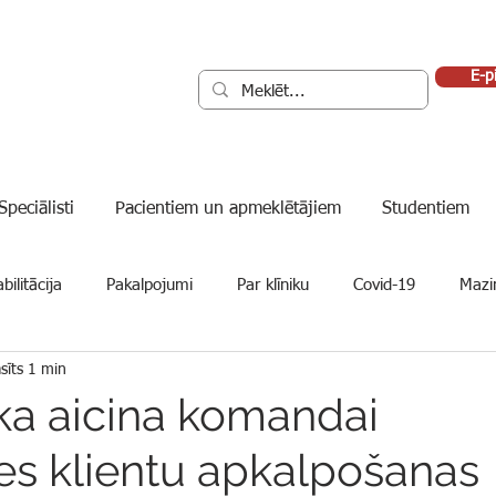
E-p
Speciālisti
Pacientiem un apmeklētājiem
Studentiem
bilitācija
Pakalpojumi
Par klīniku
Covid-19
Mazin
sīts 1 min
ika aicina komandai
ies klientu apkalpošanas