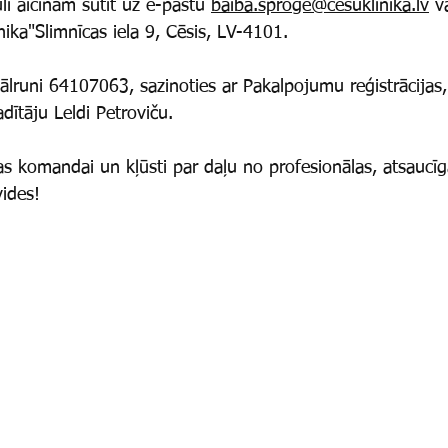
li aicinām sūtīt uz e-pastu 
baiba.sproge@cesuklinika.lv
 v
nika"Slimnīcas iela 9, Cēsis, LV-4101.
tālruni 64107063, sazinoties ar Pakalpojumu reģistrācijas,
dītāju Leldi Petroviču.
kas komandai un kļūsti par daļu no profesionālas, atsaucī
vides!