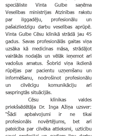
speciāliste Vinta Gulbe saņēma 
Veselības ministrijas Atzinības rakstu 
par ilggadēju, profesionālu un 
pašaizliedzīgu darbu veselības aprūpē. 
Vinta Gulbe Cēsu klīnikā strādā jau 45 
gadus. Savas profesionālās gaitas viņa 
uzsāka kā medicīnas māsa, strādājot 
vairākās nodaļās un vēlāk ieņemot arī 
vadošus amatus. Šobrīd viņa ikdienā 
rūpējas par pacientu uzņemšanu un 
informēšanu, nodrošinot profesionālu 
un cilvēcīgu komunikāciju arī 
saspringtās situācijās.
	Cēsu klīnikas valdes 
priekšsēdētāja Dr. Inga Ažiņa uzsver: 
“Šādi apbalvojumi ir ne tikai 
profesionāls novērtējums, bet arī 
pateicība par cilvēka attieksmi, uzticību 