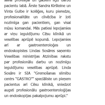
savai profesijai un gadiem ilgu darbu 
pacientu labā. Ārste Sandra Kiršteine un 
Vinta Gulbe ir kolēģes, kuru pieredze, 
profesionalitāte un cilvēcība ir ļoti 
nozīmīga gan pacientiem, gan visai 
mūsu komandai. Mēs patiesi lepojamies 
ar viņu ieguldījumu Cēsu klīnikā un 
veselības aprūpē kopumā. Lepojamies 
arī ar gastroenteroloģes un 
endoskopistes Lindas Sosāres saņemto 
Veselības ministrijas Atzinības rakstu 
par profesionālu darbu un nozīmīgu 
ieguldījumu veselības aprūpē. Linda 
Sosāre ir SIA “Gremošanas slimību 
centrs “GASTRO”” speciāliste un pieņem 
pacientus arī Cēsu klīnikā, sniedzot 
augsti profesionālu gastroenteroloģijas 
un endoskopijas pakalpojumu aprūpi.”