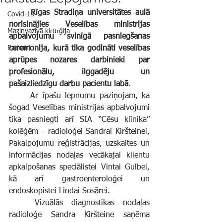
	Rīgas Stradiņa universitātes aulā 
Covid-19
norisinājies Veselības ministrijas 
Mazinvazīvā ķirurģija
apbalvojumu svinīgā pasniegšanas 
Padomi
ceremonija, kurā tika godināti veselības 
aprūpes nozares darbinieki par 
profesionālu, ilggadēju un 
pašaizliedzīgu darbu pacientu labā.
	Ar īpašu lepnumu paziņojam, ka 
šogad Veselības ministrijas apbalvojumi 
tika pasniegti arī SIA “Cēsu klīnika” 
kolēģēm - radioloģei Sandrai Kiršteinei, 
Pakalpojumu reģistrācijas, uzskaites un 
informācijas nodaļas vecākajai klientu 
apkalpošanas speciālistei Vintai Gulbei, 
kā arī gastroenteroloģei un 
endoskopistei Lindai Sosārei.
	Vizuālās diagnostikas nodaļas 
radioloģe Sandra Kiršteine saņēma 