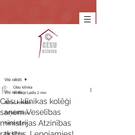
Ieraksts
Visi raksti
Cēsu klīnika
Visi raksti
9. maijs
Lasīts 2 min
Cēsu klīnikas kolēģi
Bērnu veselība
saņem Veselības
Rehabilitācija
ministrijas Atzinības
Pakalpojumi
rakstus. Lepojamies!
Par klīniku