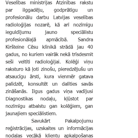
Veselības ministrijas Atzinības rakstu 
par ilggadēju, godprātīgu un 
profesionālu darbu Latvijas veselības 
radioloģijas nozarē, kā arī nozīmīgu 
ieguldījumu jauno speciālistu 
profesionālajā apmācībā. Sandra 
Kiršteine Cēsu klīnikā strādā jau 40 
gadus, no kuriem vairāk nekā trīsdesmit 
seši veltīti radioloģijai. Kolēģi viņu 
raksturo kā ļoti zinošu, pieredzējušu un 
atsaucīgu ārsti, kura vienmēr gatava 
palīdzēt, konsultēt un dalīties savās 
zināšanās. Ilgus gadus viņa vadījusi 
Diagnostikas nodaļu, kļūstot par 
nozīmīgu atbalstu gan kolēģiem, gan 
jaunajiem speciālistiem.
	Savukārt Pakalpojumu 
reģistrācijas, uzskaites un informācijas 
nodaļas vecākā klientu apkalpošanas 