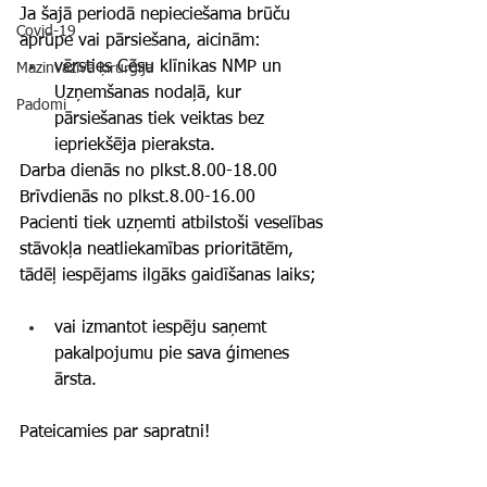
Ja šajā periodā nepieciešama brūču 
Covid-19
aprūpe vai pārsiešana, aicinām:
vērsties Cēsu klīnikas NMP un 
Mazinvazīvā ķirurģija
Uzņemšanas nodaļā, kur 
Padomi
pārsiešanas tiek veiktas bez 
iepriekšēja pieraksta.
Darba dienās no plkst.8.00-18.00
Brīvdienās no plkst.8.00-16.00
Pacienti tiek uzņemti atbilstoši veselības 
stāvokļa neatliekamības prioritātēm, 
tādēļ iespējams ilgāks gaidīšanas laiks;
vai izmantot iespēju saņemt 
pakalpojumu pie sava ģimenes 
ārsta.
Pateicamies par sapratni!