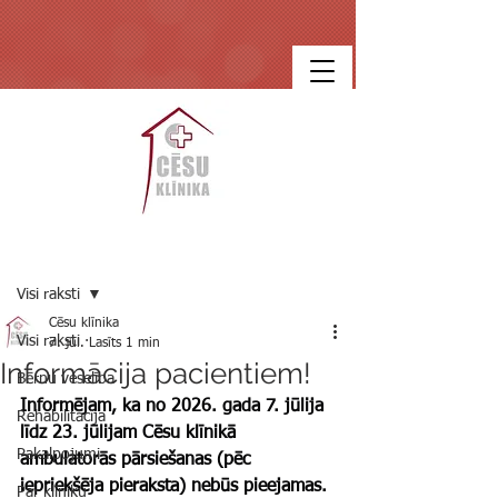
Ieraksts
Visi raksti
Cēsu klīnika
Visi raksti
7. jūl.
Lasīts 1 min
Informācija pacientiem!
Bērnu veselība
Informējam, ka no 2026. gada 7. jūlija 
Rehabilitācija
līdz 23. jūlijam Cēsu klīnikā 
Pakalpojumi
ambulatorās pārsiešanas (pēc 
iepriekšēja pieraksta) nebūs pieejamas.
Par klīniku