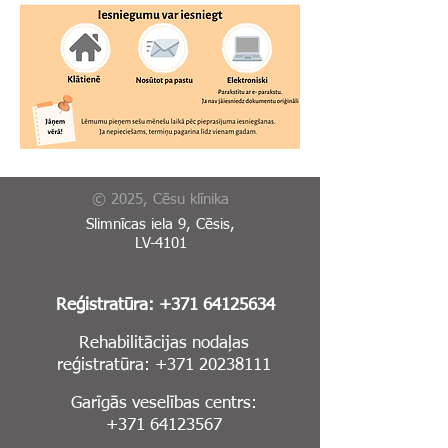
© 2025, Cēsu klīnika
Slimnīcas iela 9, Cēsis,
LV-4101
Reģistratūra:
+371 64125634
Rehabilitācijas nodaļas
reģistratūra:
+371 20238111
Garīgās veselības centrs:
+371 64123567