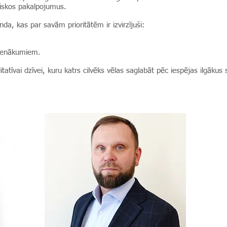
iskos pakalpojumus.
a, kas par savām prioritātēm ir izvirzījuši:
pienākumiem.
itatīvai dzīvei, kuru katrs cilvēks vēlas saglabāt pēc iespējas ilgāk