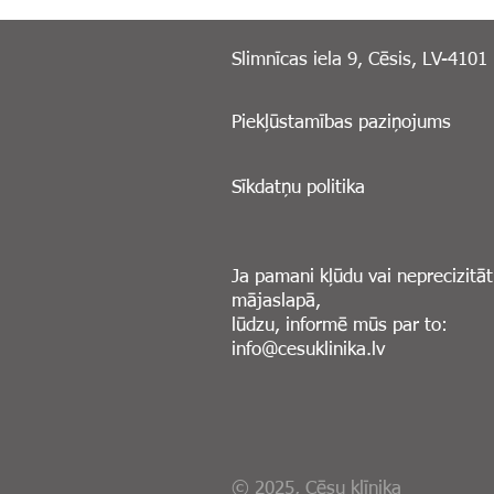
Slimnīcas iela 9, Cēsis, LV-4101
Piekļūstamības paziņojums
Sīkdatņu politika
Ja pamani kļūdu vai neprecizitāt
mājaslapā,
lūdzu, informē mūs par to:
info@cesuklinika.lv
© 2025, Cēsu klīnika