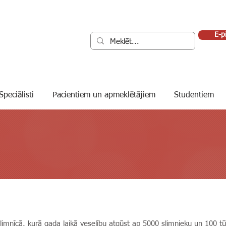
E-p
Speciālisti
Pacientiem un apmeklētājiem
Studentiem
slimnīcā, kurā gada laikā veselību atgūst ap 5000 slimnieku un 100 t