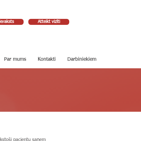
ieraksts
Atteikt vizīti
Par mums
Kontakti
Darbiniekiem
ūkstoši pacientu saņem