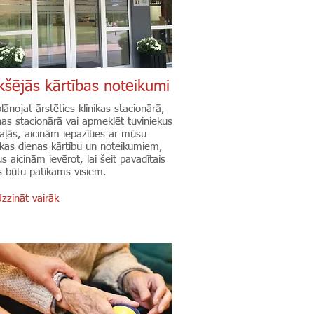
kšējās kārtības noteikumi
lānojat ārstēties klīnikas stacionārā,
nas stacionārā vai apmeklēt tuviniekus
aļās, aicinām iepazīties ar mūsu
nikas dienas kārtību un noteikumiem,
s aicinām ievērot, lai šeit pavadītais
ks būtu patīkams visiem.
zzināt vairāk