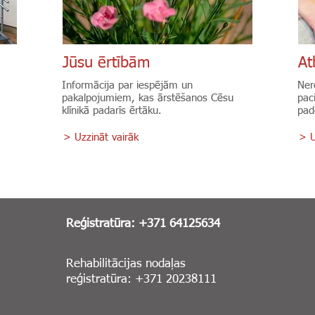
Jūsu ērtībām
At
Informācija par iespējām un
Ner
pakalpojumiem, kas ārstēšanos Cēsu
pac
klīnikā padarīs ērtāku.
pad
> Uzzināt vairāk
> U
Reģistratūra: +371 64125634
Rehabilitācijas nodaļas
reģistratūra: +371 20238111