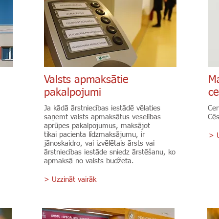
Valsts apmaksātie
Ma
pakalpojumi
ce
Ja kādā ārstniecības iestādē vēlaties
Cen
saņemt valsts apmaksātus veselības
Cēs
aprūpes pakalpojumus, maksājot
tikai pacienta līdzmaksājumu, ir
> U
jānoskaidro, vai izvēlētais ārsts vai
ārstniecības iestāde sniedz ārstēšanu, ko
apmaksā no valsts budžeta.
> Uzzināt vairāk