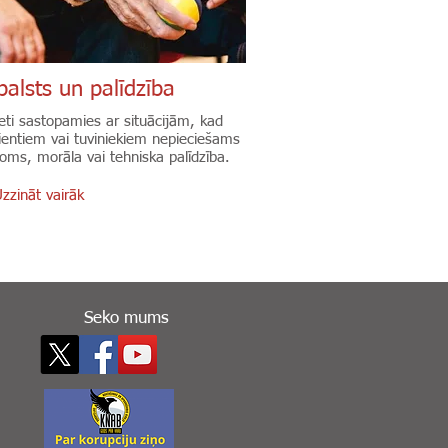
balsts un palīdzība
eti sastopamies ar situācijām, kad
ientiem vai tuviniekiem nepieciešams
oms, morāla vai tehniska palīdzība.
zzināt vairāk
Seko mums