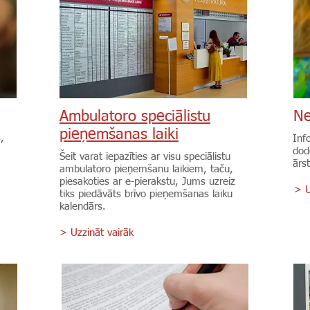
Ambulatoro speciālistu
Ne
pieņemšanas laiki
,
Inf
dod
Šeit varat iepazīties ar visu speciālistu
ārs
ambulatoro pieņemšanu laikiem, taču,
piesakoties ar e-pierakstu, Jums uzreiz
> U
tiks piedāvāts brīvo pieņemšanas laiku
kalendārs.
> Uzzināt vairāk