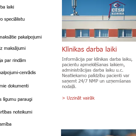
ba laiki
o speciālistu
maksātie pakalpojumi
īdz maksājumi
Klīnikas darba laiki
Informācija par klīnikas darba laiku,
ja par rindām
pacientu apmeklēšanas laikiem,
administrācijas darba laiku u.c.
alpojumi-cenrādis
Neatliekamo palīdzību pacienti var
saņemt 24/7 NMP un uzņemšanas
mie dokumenti
nodaļā.
> Uzzināt vairāk
s līgumu paraugi
rtības noteikumi
jamība