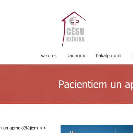
Sākums
Jaunumi
Pakalpojumi
Pacientiem un a
em un apmeklētājiem <<