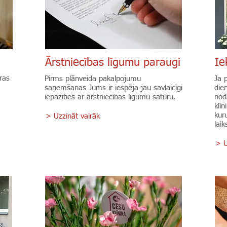
Ārstniecības līgumu paraugi
Ie
ras
Pirms plānveida pakalpojumu
Ja p
saņemšanas Jums ir iespēja jau savlaicīgi
die
iepazīties ar ārstniecības līgumu saturu.
nod
klī
kuru
> Uzzināt vairāk
lai
> U