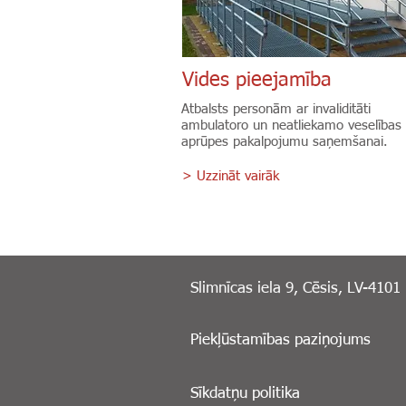
Vides pieejamība
Atbalsts personām ar invaliditāti
ambulatoro un neatliekamo veselības
aprūpes pakalpojumu saņemšanai.
> Uzzināt vairāk
Slimnīcas iela 9, Cēsis, LV-4101
Piekļūstamības paziņojums
Sīkdatņu politika