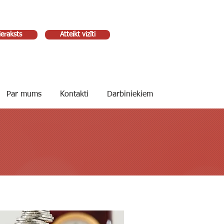
ieraksts
Atteikt vizīti
Par mums
Kontakti
Darbiniekiem