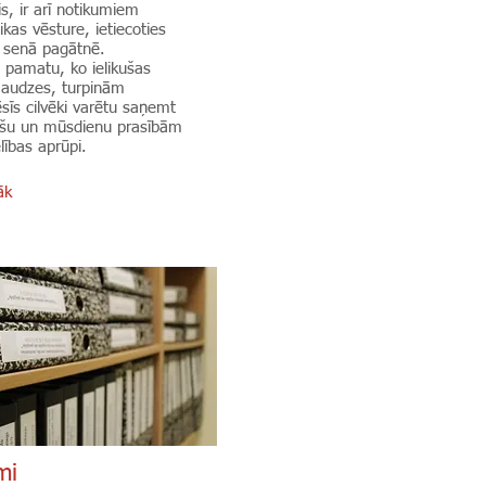
is, ir arī notikumiem
ikas vēsture, ietiecoties
 senā pagātnē.
 pamatu, ko ielikušas
aaudzes, turpinām
ēsīs cilvēki varētu saņemt
rošu un mūsdienu prasībām
lības aprūpi.
āk
mi