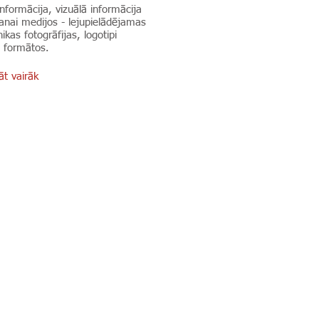
nformācija, vizuālā informācija
anai medijos - lejupielādējamas
nikas fotogrāfijas, logotipi
 formātos.
t vairāk