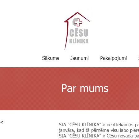
Sākums
Jaunumi
Pakalpojumi
Par mums
<<
SIA "CĒSU KLĪNIKA" ir neatliekamās pal
janvāra, kad tā pārņēma visu labo piere
SIA "CĒSU KLĪNIKA" ir Cēsu novada pašv