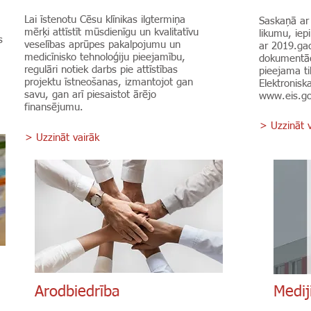
Lai īstenotu Cēsu klīnikas ilgtermiņa
Saskaņā ar 
mērķi attīstīt mūsdienīgu un kvalitatīvu
likumu, iep
s
veselības aprūpes pakalpojumu un
ar 2019.gad
medicīnisko tehnoloģiju pieejamību,
dokumentāci
regulāri notiek darbs pie attīstības
pieejama tik
projektu īstneošanas, izmantojot gan
Elektronisk
savu, gan arī piesaistot ārējo
www.eis.go
finansējumu.
> Uzzināt v
> Uzzināt vairāk
Arodbiedrība
Medi