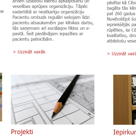
arvien uzlabotu klientu apkalpošanu un
pilsētai kā Cēs
veselības aprūpes organizāciju. Tāpēc
bagāta tās klīn
ba
sadarbībā ar neatkarīgu organizāciju
pat 260 gadus
Pacientu ombuds regulāri sekojam līdzi
Novērotējot šo
pacientu atsauksmēm par klīnikas darbu,
iepriekšējās p
tās saņemam arī sociālajos tīklos un e-
rūpēties, lai C
pastā. Šeit piedāvājam iepazīties ar
kvalitatīvu, d
pacientu pateicībām.
atbilstošu vese
> Uzzināt vairāk
> Uzzināt vair
Projekti
Iepirku