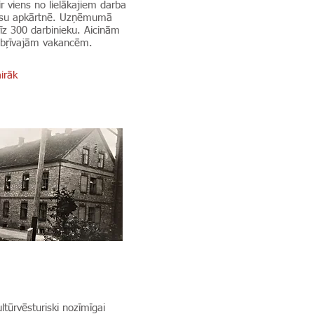
ir viens no lielākajiem darba
ēsu apkārtnē. Uzņēmumā
īz 300 darbinieku. Aicinām
r bŗīvajām vakancēm.
irāk
ltūrvēsturiski nozīmīgai