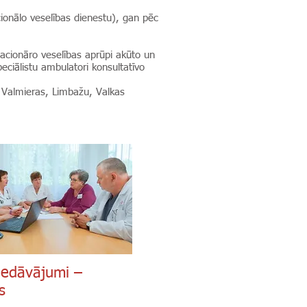
cionālo veselības dienestu), gan pēc
tacionāro veselības aprūpi akūto un
ciālistu ambulatori konsultatīvo
as, Valmieras, Limbažu, Valkas
iedāvājumi –
s