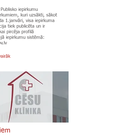
Publisko iepirkumu
irkumiem, kuri uzsākti, sākot
a 1.janvāri, visa iepirkuma
ja tiek publicēta un ir
ai pircēja profilā
ajā iepirkumu sistēmā:
v.lv
airāk
jiem