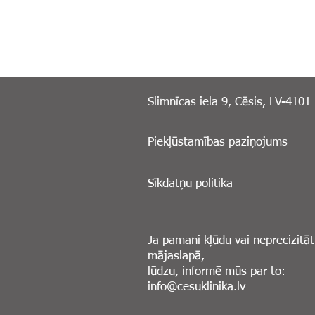
Slimnīcas iela 9, Cēsis, LV-4101
Piekļūstamības paziņojums
Sīkdatņu politika
Ja pamani kļūdu vai neprecizitāt
mājaslapā,
lūdzu, informē mūs par to:
info@cesuklinika.lv