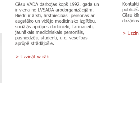
Kontakti
Cēsu VADA darbojas kopš 1992. gada un
publicēš
ir viena no LVSADA arodorganizācijām.
Cēsu klī
Biedri ir ārsti, ārstniecības personas ar
dažādos
augstāko un vidējo medicīnisko izglītību,
sociālās aprūpes darbinieki, farmaceiti,
jaunākais medicīniskais personāls,
> Uzzinā
pasniedzēji, studenti, u.c. veselības
aprūpē strādājošie.
> Uzzināt vairāk