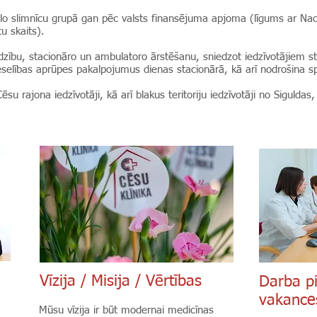
kālo slimnīcu grupā gan pēc valsts finansējuma apjoma (līgums ar Na
u skaits).
dzību, stacionāro un ambulatoro ārstēšanu, sniedzot iedzīvotājiem s
selības aprūpes pakalpojumus dienas stacionārā, kā arī nodrošina spe
Cēsu rajona iedzīvotāji, kā arī blakus teritoriju iedzīvotāji no Siguld
Vīzija / Misija / Vērtības
Darba p
vakance
Mūsu vīzija ir būt modernai medicīnas