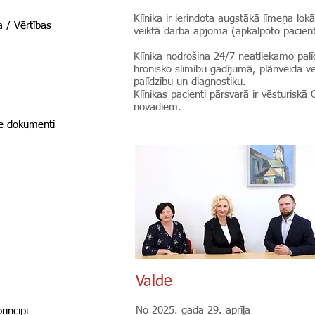
Klīnika ir ierindota augstākā līmeņa lo
ja / Vērtības
veiktā darba apjoma (apkalpoto pacient
Klīnika nodrošina 24/7 neatliekamo palī
hronisko slimību gadījumā, plānveida ve
palīdzību un diagnostiku.
Klīnikas pacienti pārsvarā ir vēsturiskā 
novadiem.
ie dokumenti
Valde
No 2025. gada 29. aprīļa
rincipi