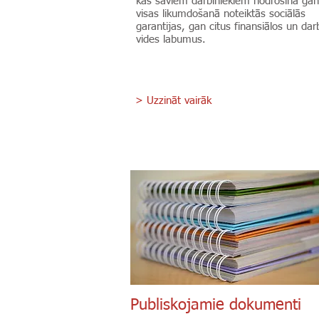
kas saviem darbiniekiem nodrošina gan
visas likumdošanā noteiktās sociālās
garantijas, gan citus finansiālos un dar
vides labumus.
> Uzzināt vairāk
Publiskojamie dokumenti