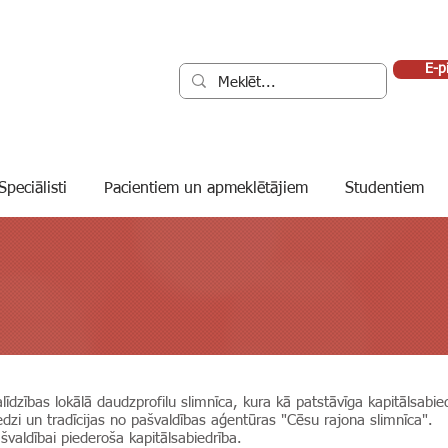
E-p
Speciālisti
Pacientiem un apmeklētājiem
Studentiem
īdzības lokālā daudzprofilu slimnīca, kura kā patstāvīga kapitālsabi
dzi un tradīcijas no pašvaldības aģentūras "Cēsu rajona slimnīca".
aldībai piederoša kapitālsabiedrība.