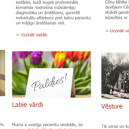
Cēsu klīnika 
iestādei, kurā augsti profesionāla
devējiem C
komanda nodrošina mūsdienīgu
strādā gandr
diagnostiku un ārstēšanu, garantē
iepazīties a
individuālu attieksmi pret katru pacientu
un mājīgu ārstēšanas vidi.
> Uzzināt va
> Uzzināt vairāk
Labie vārdi
Vēsture
ms,
Mums ir svarīgs pacientu viedoklis, lai
Tik senai un ku