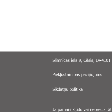
Slimnīcas iela 9, Cēsis, LV-4101
Piekļūstamības paziņojums
Sīkdatņu politika
Ja pamani kļūdu vai neprecizitāt