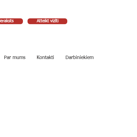
ieraksts
Atteikt vizīti
Par mums
Kontakti
Darbiniekiem