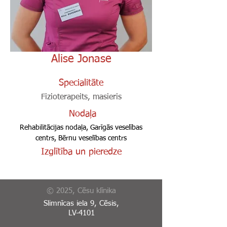
Alise Jonase
Specialitāte
Fizioterapeits, masieris
Nodaļa
Rehabilitācijas nodaļa, Garīgās veselības
centrs, Bērnu veselības centrs
Izglītība un pieredze
© 2025, Cēsu klīnika
Slimnīcas iela 9, Cēsis,
LV-4101