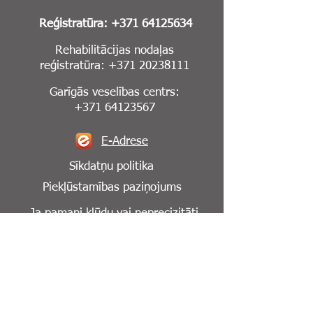
Reģistratūra:
+371 64125634
Rehabilitācijas nodaļas
reģistratūra:
+371 20238111
Garīgās veselības centrs:
+371 64123567
E-Adrese
Sīkdatņu politika
Piekļūstamības paziņojums
Ja pamani kļūdu vai neprecizitāti
mājaslapā,
lūdzu, informē mūs par to:
info@cesuklinika.lv
Seko mums