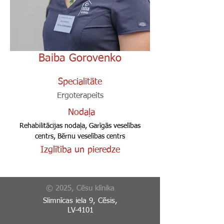
Baiba Gorovenko
Specialitāte
Ergoterapeits
Nodaļa
Rehabilitācijas nodaļa, Garīgās veselības
centrs, Bērnu veselības centrs
Izglītība un pieredze
© 2025, Cēsu klīnika
Slimnīcas iela 9, Cēsis,
LV-4101