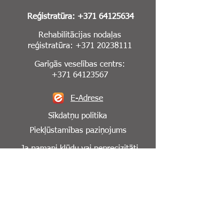
Reģistratūra:
+371 64125634
Rehabilitācijas nodaļas
reģistratūra:
+371 20238111
Garīgās veselības centrs:
+371 64123567
E-Adrese
Sīkdatņu politika
Piekļūstamības paziņojums
Ja pamani kļūdu vai neprecizitāti
mājaslapā,
lūdzu, informē mūs par to:
info@cesuklinika.lv
Seko mums