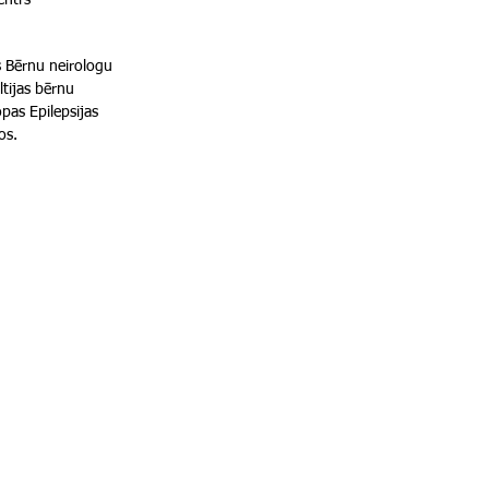
entrs
as Bērnu neirologu
ltijas bērnu
pas Epilepsijas
os.