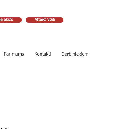
ieraksts
Atteikt vizīti
Par mums
Kontakti
Darbiniekiem