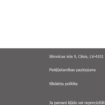
Slimnīcas iela 9, Cēsis, LV-4101
Piekļūstamības paziņojums
Sīkdatņu politika
Ja pamani kļūdu vai neprecizitāt