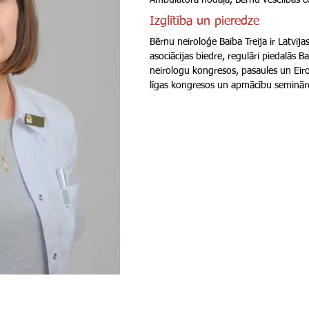
Ambulatorā nodaļa, Bērnu veselības c
Izglītība un pieredze
Bērnu neiroloģe Baiba Treija ir Latvij
asociācijas biedre, regulāri piedalās Ba
neirologu kongresos, pasaules un Eiro
līgas kongresos un apmācību seminār