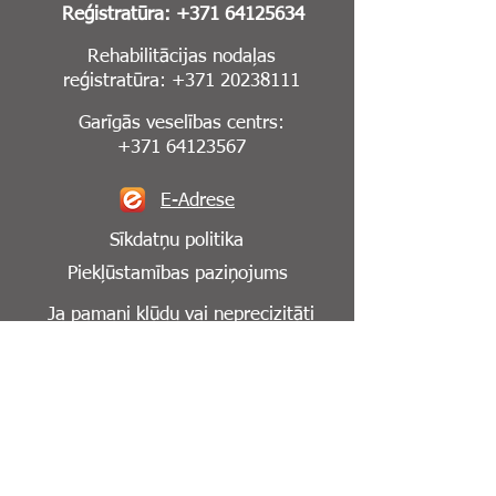
Reģistratūra:
+371 64125634
Rehabilitācijas nodaļas
reģistratūra:
+371 20238111
Garīgās veselības centrs:
+371 64123567
E-Adrese
Sīkdatņu politika
Piekļūstamības paziņojums
Ja pamani kļūdu vai neprecizitāti
mājaslapā,
lūdzu, informē mūs par to:
info@cesuklinika.lv
Seko mums