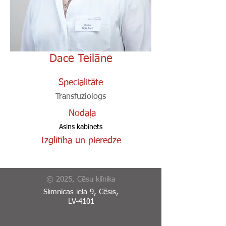
Dace Teilāne
Specialitāte
Transfuziologs
Nodaļa
Asins kabinets
Izglītība un pieredze
© 2025, Cēsu klīnika
Slimnīcas iela 9, Cēsis,
LV-4101