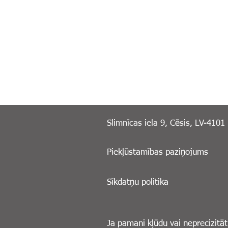
Slimnīcas iela 9, Cēsis, LV-4101
Piekļūstamības paziņojums
Sīkdatņu politika
Ja pamani kļūdu vai neprecizitāt