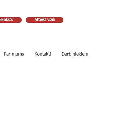
ieraksts
Atteikt vizīti
Par mums
Kontakti
Darbiniekiem