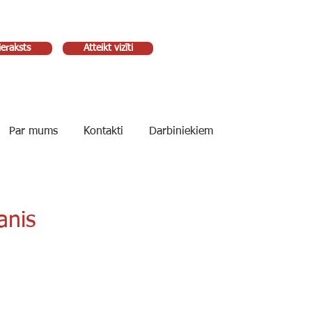
ieraksts
Atteikt vizīti
Par mums
Kontakti
Darbiniekiem
anis