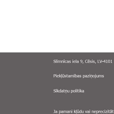
Slimnīcas iela 9, Cēsis, LV-4101
Piekļūstamības paziņojums
Sīkdatņu politika
Ja pamani kļūdu vai neprecizitāt