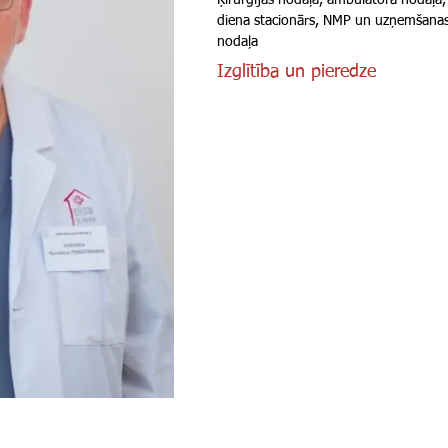
Ķirurģijas nodaļa, ambulatorā nodaļa,
diena stacionārs, NMP un uzņemšana
nodaļa
Izglītība un pieredze