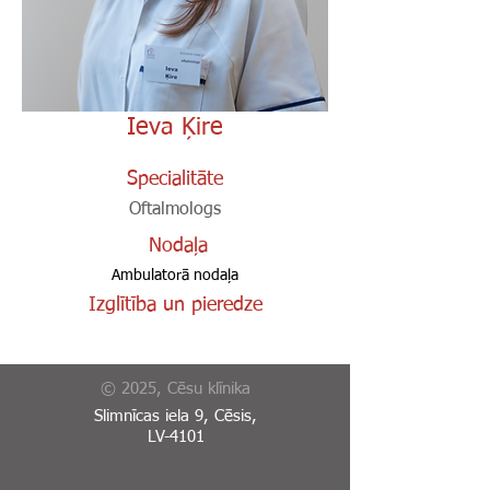
Ieva Ķire
Specialitāte
Oftalmologs
Nodaļa
Ambulatorā nodaļa
Izglītība un pieredze
© 2025, Cēsu klīnika
Slimnīcas iela 9, Cēsis,
LV-4101