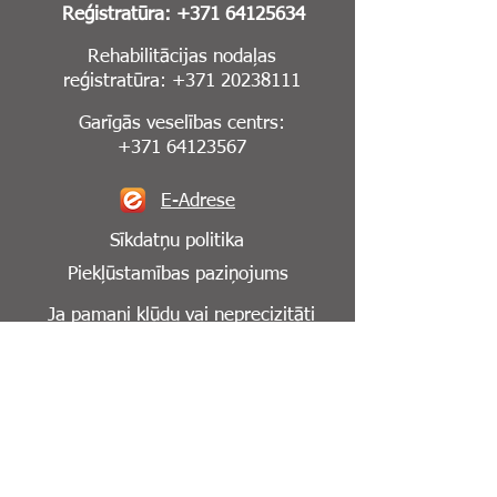
Reģistratūra:
+371 64125634
Rehabilitācijas nodaļas
reģistratūra:
+371 20238111
Garīgās veselības centrs:
+371 64123567
E-Adrese
Sīkdatņu politika
Piekļūstamības paziņojums
Ja pamani kļūdu vai neprecizitāti
mājaslapā,
lūdzu, informē mūs par to:
info@cesuklinika.lv
Seko mums