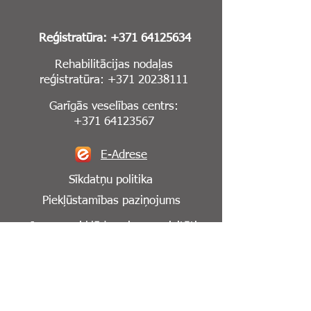
Reģistratūra:
+371 64125634
Rehabilitācijas nodaļas
reģistratūra:
+371 20238111
Garīgās veselības centrs:
+371 64123567
E-Adrese
Sīkdatņu politika
Piekļūstamības paziņojums
Ja pamani kļūdu vai neprecizitāti
mājaslapā,
lūdzu, informē mūs par to:
info@cesuklinika.lv
Seko mums