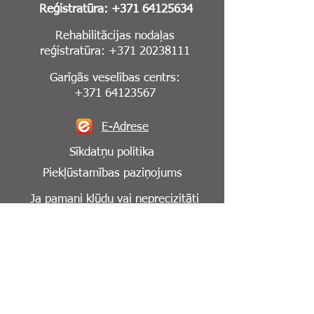
Reģistratūra:
+371 64125634
Rehabilitācijas nodaļas
reģistratūra:
+371 20238111
Garīgās veselības centrs:
+371 64123567
E-Adrese
Sīkdatņu politika
Piekļūstamības paziņojums
Ja pamani kļūdu vai neprecizitāti
mājaslapā,
lūdzu, informē mūs par to:
info@cesuklinika.lv
Seko mums