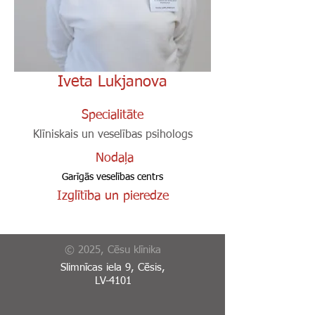
Iveta Lukjanova
Specialitāte
Klīniskais un veselības psihologs
Nodaļa
Garīgās veselības centrs
Izglītība un pieredze
© 2025, Cēsu klīnika
Slimnīcas iela 9, Cēsis,
LV-4101