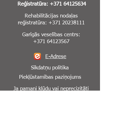
Reģistratūra:
+371 64125634
Rehabilitācijas nodaļas
reģistratūra:
+371 20238111
Garīgās veselības centrs:
+371 64123567
E-Adrese
Sīkdatņu politika
Piekļūstamības paziņojums
Ja pamani kļūdu vai neprecizitāti
mājaslapā,
lūdzu, informē mūs par to:
info@cesuklinika.lv
Seko mums