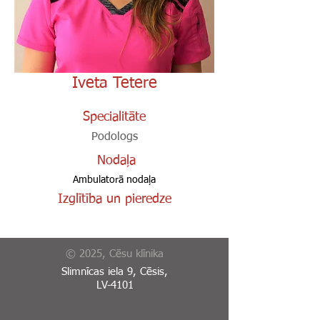
Iveta Tetere
Specialitāte
Podologs
Nodaļa
Ambulatorā nodaļa
Izglītība un pieredze
© 2025, Cēsu klīnika
Slimnīcas iela 9, Cēsis,
LV-4101