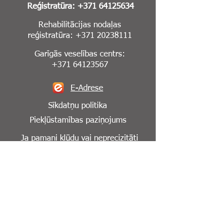
Reģistratūra:
+371 64125634
Rehabilitācijas nodaļas
reģistratūra:
+371 20238111
Garīgās veselības centrs:
+371 64123567
E-Adrese
Sīkdatņu politika
Piekļūstamības paziņojums
Ja pamani kļūdu vai neprecizitāti
mājaslapā,
lūdzu, informē mūs par to:
info@cesuklinika.lv
Seko mums