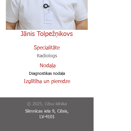
Jānis Tolpežņikovs
Specialitāte
Radiologs
Nodaļa
Diagnostikas nodaļa
Izglītība un pieredze
© 2025, Cēsu klīnika
Slimnīcas iela 9, Cēsis,
LV-4101