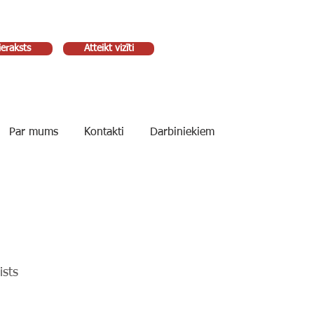
ieraksts
Atteikt vizīti
Par mums
Kontakti
Darbiniekiem
ists