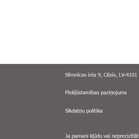
Slimnīcas iela 9, Cēsis, LV-4101
Piekļūstamības paziņojums
Sīkdatņu politika
Ja pamani kļūdu vai neprecizitāt