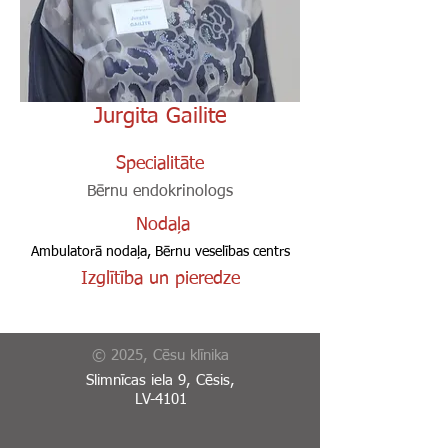
Jurgita Gailite
Specialitāte
Bērnu endokrinologs
Nodaļa
Ambulatorā nodaļa, Bērnu veselības centrs
Izglītība un pieredze
© 2025, Cēsu klīnika
Slimnīcas iela 9, Cēsis,
LV-4101