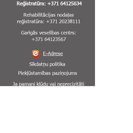
Reģistratūra:
+371 64125634
Rehabilitācijas nodaļas
reģistratūra:
+371 20238111
Garīgās veselības centrs:
+371 64123567
E-Adrese
Sīkdatņu politika
Piekļūstamības paziņojums
Ja pamani kļūdu vai neprecizitāti
mājaslapā,
lūdzu, informē mūs par to:
info@cesuklinika.lv
Seko mums