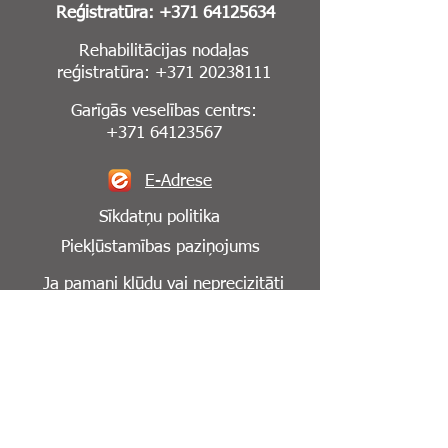
Reģistratūra:
+371 64125634
Rehabilitācijas nodaļas
reģistratūra:
+371 20238111
Garīgās veselības centrs:
+371 64123567
E-Adrese
Sīkdatņu politika
Piekļūstamības paziņojums
Ja pamani kļūdu vai neprecizitāti
mājaslapā,
lūdzu, informē mūs par to:
info@cesuklinika.lv
Seko mums