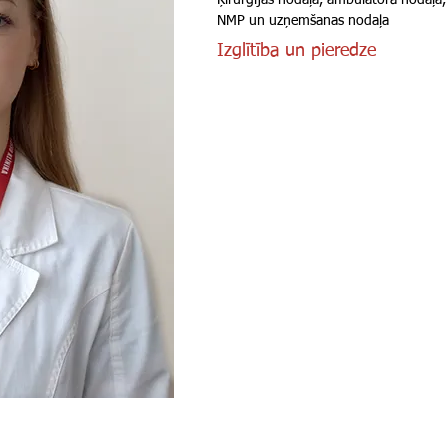
Ķirurģijas nodaļa, ambulatorā nodaļa,
NMP un uzņemšanas nodaļa
Izglītība un pieredze