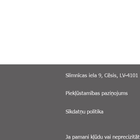
Slimnīcas iela 9, Cēsis, LV-4101
Piekļūstamības paziņojums
Sīkdatņu politika
Ja pamani kļūdu vai neprecizitāt