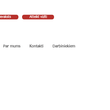
ieraksts
Atteikt vizīti
Par mums
Kontakti
Darbiniekiem