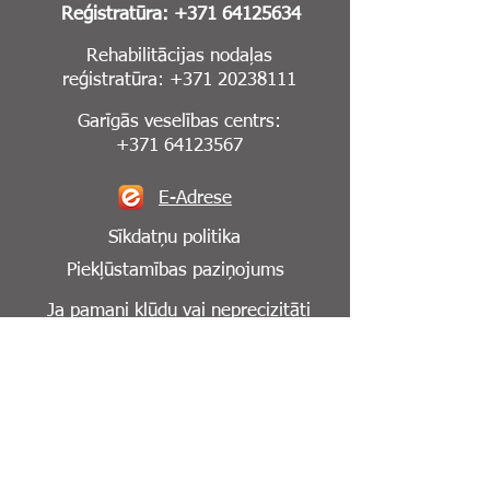
Reģistratūra:
+371 64125634
Rehabilitācijas nodaļas
reģistratūra:
+371 20238111
Garīgās veselības centrs:
+371 64123567
E-Adrese
Sīkdatņu politika
Piekļūstamības paziņojums
Ja pamani kļūdu vai neprecizitāti
mājaslapā,
lūdzu, informē mūs par to:
info@cesuklinika.lv
Seko mums