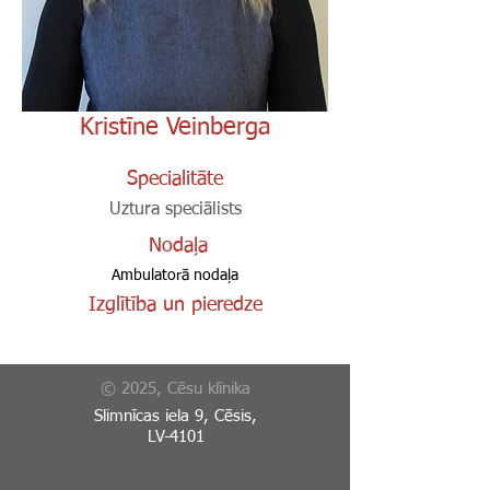
Kristīne Veinberga
Specialitāte
Uztura speciālists
Nodaļa
Ambulatorā nodaļa
Izglītība un pieredze
© 2025, Cēsu klīnika
Slimnīcas iela 9, Cēsis,
LV-4101