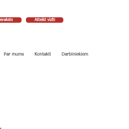
ieraksts
Atteikt vizīti
Par mums
Kontakti
Darbiniekiem