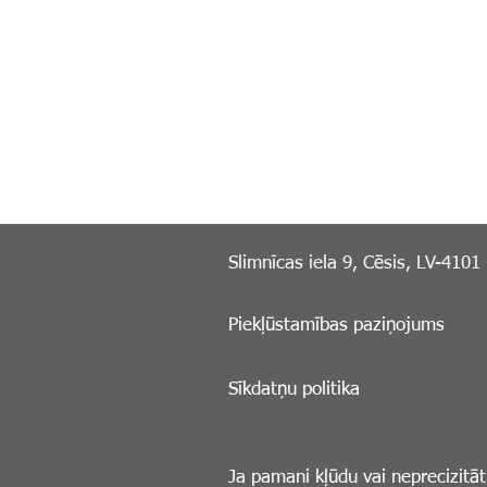
Slimnīcas iela 9, Cēsis, LV-4101
Piekļūstamības paziņojums
Sīkdatņu politika
Ja pamani kļūdu vai neprecizitāt