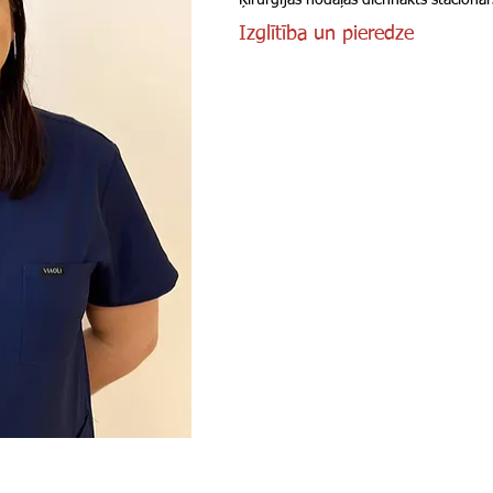
Ķirurģijas nodaļas diennakts stacionār
Izglītība un pieredze