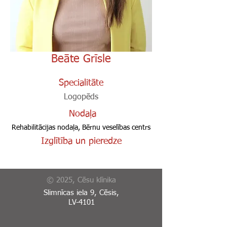
Beāte Grīsle
Specialitāte
Logopēds
Nodaļa
Rehabilitācijas nodaļa, Bērnu veselības centrs
Izglītība un pieredze
© 2025, Cēsu klīnika
Slimnīcas iela 9, Cēsis,
LV-4101