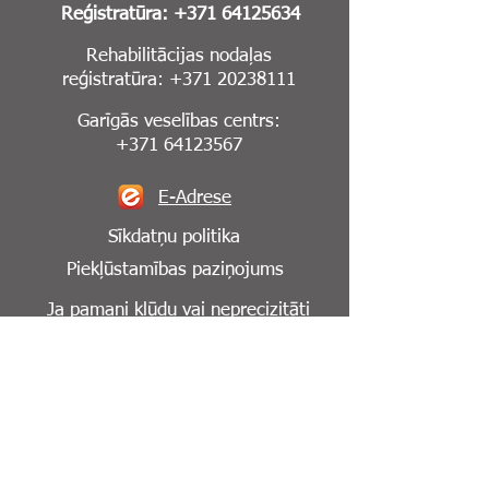
Reģistratūra:
+371 64125634
Rehabilitācijas nodaļas
reģistratūra:
+371 20238111
Garīgās veselības centrs:
+371 64123567
E-Adrese
Sīkdatņu politika
Piekļūstamības paziņojums
Ja pamani kļūdu vai neprecizitāti
mājaslapā,
lūdzu, informē mūs par to:
info@cesuklinika.lv
Seko mums