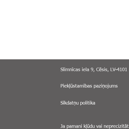
Slimnīcas iela 9, Cēsis, LV-4101
Piekļūstamības paziņojums
Sīkdatņu politika
Ja pamani kļūdu vai neprecizitāt