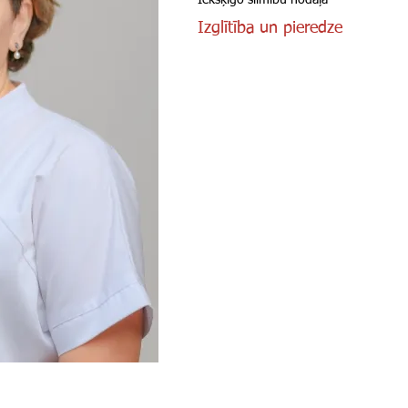
Iekšķīgo slimību nodaļa
Izglītība un pieredze