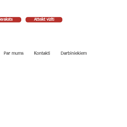
ieraksts
Atteikt vizīti
Par mums
Kontakti
Darbiniekiem