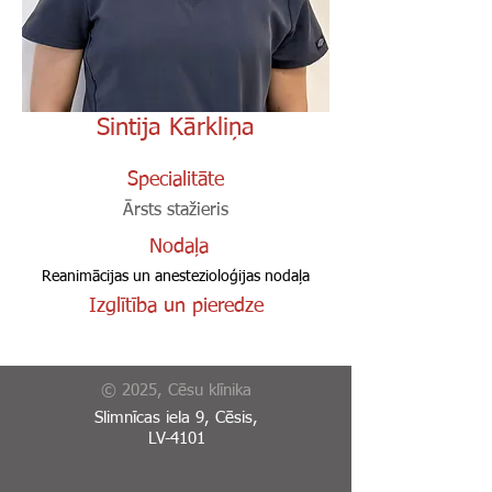
Sintija Kārkliņa
Specialitāte
Ārsts stažieris
Nodaļa
Reanimācijas un anestezioloģijas nodaļa
Izglītība un pieredze
© 2025, Cēsu klīnika
Slimnīcas iela 9, Cēsis,
LV-4101