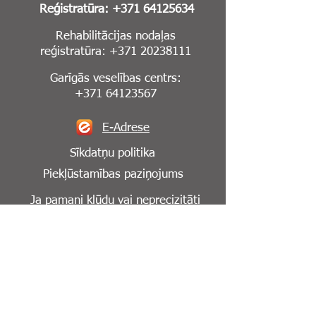
Reģistratūra:
+371 64125634
Rehabilitācijas nodaļas
reģistratūra:
+371 20238111
Garīgās veselības centrs:
+371 64123567
E-Adrese
Sīkdatņu politika
Piekļūstamības paziņojums
Ja pamani kļūdu vai neprecizitāti
mājaslapā,
lūdzu, informē mūs par to:
info@cesuklinika.lv
Seko mums