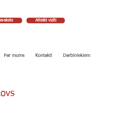
ieraksts
Atteikt vizīti
Par mums
Kontakti
Darbiniekiem
kovs