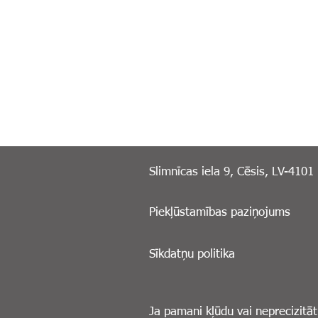
Slimnīcas iela 9, Cēsis, LV-4101
Piekļūstamības paziņojums
Sīkdatņu politika
Ja pamani kļūdu vai neprecizitāt