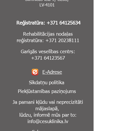
LV-4101
Reģistratūra:
+371 64125634
Rehabilitācijas nodaļas
reģistratūra:
+371 20238111
Garīgās veselības centrs:
+371 64123567
E-Adrese
Sīkdatņu politika
Piekļūstamības paziņojums
Ja pamani kļūdu vai neprecizitāti
mājaslapā,
lūdzu, informē mūs par to:
info@cesuklinika.lv