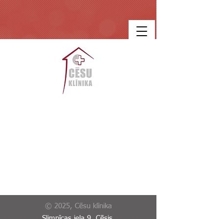
© 2025, Cēsu klīnika
Slimnīcas iela 9, Cēsis,