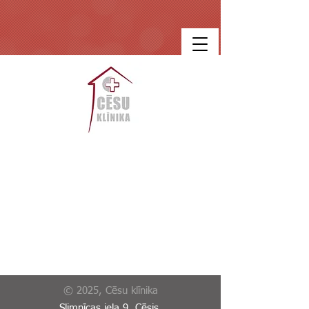
© 2025, Cēsu klīnika
Slimnīcas iela 9, Cēsis,