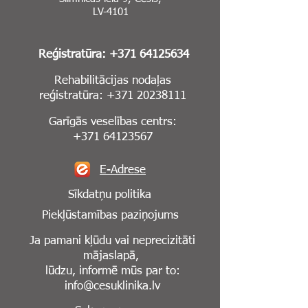
LV-4101
Reģistratūra:
+371 64125634
Rehabilitācijas nodaļas
reģistratūra:
+371 20238111
Garīgās veselības centrs:
+371 64123567
E-Adrese
Sīkdatņu politika
Piekļūstamības paziņojums
Ja pamani kļūdu vai neprecizitāti
mājaslapā,
lūdzu, informē mūs par to:
info@cesuklinika.lv