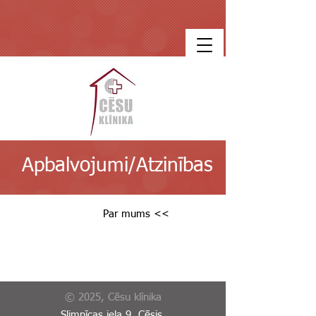
Apbalvojumi/Atzinības
Par mums <<
© 2025, Cēsu klīnika
Slimnīcas iela 9, Cēsis,