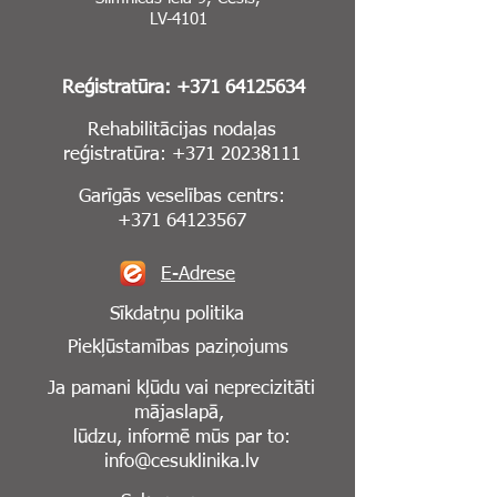
LV-4101
Reģistratūra:
+371 64125634
Rehabilitācijas nodaļas
reģistratūra:
+371 20238111
Garīgās veselības centrs:
+371 64123567
E-Adrese
Sīkdatņu politika
Piekļūstamības paziņojums
Ja pamani kļūdu vai neprecizitāti
mājaslapā,
lūdzu, informē mūs par to:
info@cesuklinika.lv