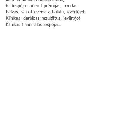
6. Iespēja saņemt prēmijas, naudas
balvas, vai cita veida atbalstu, izvērtējot
Klīnikas darbības rezultātus, ievērojot
Klīnikas finansiālās iespējas.
Nobeiguma noteikumi
1. Atalgojuma politika ir saistoša visiem
Klīnikas darbiniekiem. Šo politiku
nepiemēro valdes locekļu atlīdzības
noteikšanai. Klīnikas valdei mēneša
atlīdzību un citus ar darba samaksu
saistītos jautājumus nosaka un apstiprina
kapitāla daļu turētājs.
2. Politika tiek īstenota Klīnikas kārtējā
gada budžeta sadaļas Darba samaksa
apstiprināto finanšu līdzekļu ietvaros.
3. Klīnika aizsargā un neizpauž katrai
individuālai personai noteikto vai piešķirto
atalgojumu, izņemot, ja normatīvie akti
nenosaka citādi.