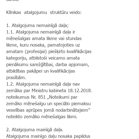
Klīnikas atalgojumu struktūru veido:
1. Atalgojuma nemainīgā daļa;
1.1. Atalgojuma nemainīgā daļa ir
mēnešalgas amata likme vai stundas
likme, kuru nosaka, pamatojoties uz
amatam (profesijai) piešķirto kvalifikācijas
kategoriju, atbilstoši veicamo amata
pienākumu sarežģītībai, darba apjomam,
atbildības pakāpei un kvalifikācijas
prasībām.
1.2. Atalgojuma nemainīgā daļa nav
zemāka par Ministru kabineta
18.12.2018
.
noteikumus Nr. 851 „Noteikumi par
zemāko mēnešalgu un speciālo piemaksu
veselības aprūpes jomā nodarbinātajiem”
noteikto zemāko mēnešalgas likmi.
2. Atalgojuma mainīgā daļa.
Atalgojuma mainīgo daļu nosaka papildus