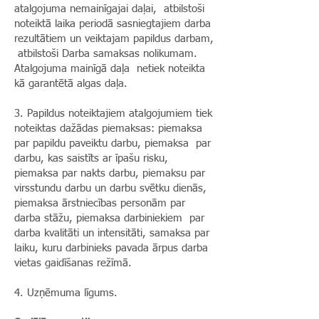
atalgojuma nemainīgajai daļai, atbilstoši
noteiktā laika periodā sasniegtajiem darba
rezultātiem un veiktajam papildus darbam,
atbilstoši Darba samaksas nolikumam.
Atalgojuma mainīgā daļa netiek noteikta
kā garantētā algas daļa.
3. Papildus noteiktajiem atalgojumiem tiek
noteiktas dažādas piemaksas: piemaksa
par papildu paveiktu darbu, piemaksa par
darbu, kas saistīts ar īpašu risku,
piemaksa par nakts darbu, piemaksu par
virsstundu darbu un darbu svētku dienās,
piemaksa ārstniecības personām par
darba stāžu, piemaksa darbiniekiem par
darba kvalitāti un intensitāti, samaksa par
laiku, kuru darbinieks pavada ārpus darba
vietas gaidīšanas režīmā.
4. Uzņēmuma līgums.