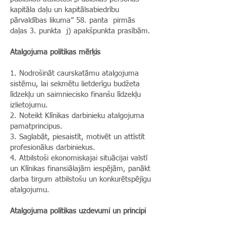
kapitāla daļu un kapitālsabiedrību
pārvaldības likuma” 58. panta pirmās
daļas 3. punkta j) apakšpunkta prasībām.
Atalgojuma politikas mērķis
1. Nodrošināt caurskatāmu atalgojuma
sistēmu, lai sekmētu lietderīgu budžeta
līdzekļu un saimniecisko finanšu līdzekļu
izlietojumu.
2. Noteikt Klīnikas darbinieku atalgojuma
pamatprincipus.
3. Saglabāt, piesaistīt, motivēt un attīstīt
profesionālus darbiniekus.
4. Atbilstoši ekonomiskajai situācijai valstī
un Klīnikas finansiālajām iespējām, panākt
darba tirgum atbilstošu un konkurētspējīgu
atalgojumu.
Atalgojuma politikas uzdevumi un principi