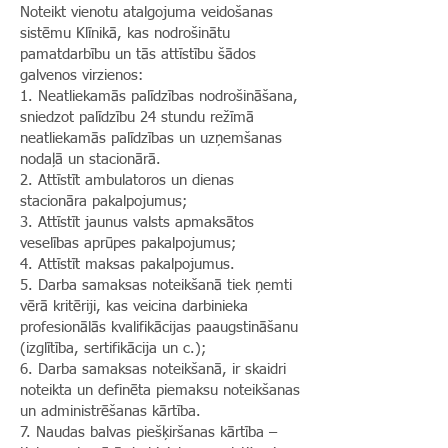
Noteikt vienotu atalgojuma veidošanas
sistēmu Klīnikā, kas nodrošinātu
pamatdarbību un tās attīstību šādos
galvenos virzienos:
1. Neatliekamās palīdzības nodrošināšana,
sniedzot palīdzību 24 stundu režīmā
neatliekamās palīdzības un uzņemšanas
nodaļā un stacionārā.
2. Attīstīt ambulatoros un dienas
stacionāra pakalpojumus;
3. Attīstīt jaunus valsts apmaksātos
veselības aprūpes pakalpojumus;
4. Attīstīt maksas pakalpojumus.
5. Darba samaksas noteikšanā tiek ņemti
vērā kritēriji, kas veicina darbinieka
profesionālās kvalifikācijas paaugstināšanu
(izglītība, sertifikācija un c.);
6. Darba samaksas noteikšanā, ir skaidri
noteikta un definēta piemaksu noteikšanas
un administrēšanas kārtība.
7. Naudas balvas piešķiršanas kārtība –