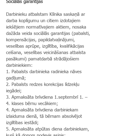
Sociālās garantijas
Darbinieku atbalstam Klīnika saskaņā ar
darba koplīgumu un citiem izdotajiem
iekšējiem normatīvajiem aktiem, nosaka
dažāda veida sociālās garantijas (pabalsti,
kompensācijas, papildatvaļinājumi,
veselības aprūpe, izglītība, kvalifikācijas
celšana, veselības veicināšanas atbalsta
pasākumi) pamatdarbā strādājošiem
darbiniekiem:
1. Pabalsts darbinieka radinieka nāves
gadījumā;
2. Pabalsts redzes korekcijas līdzekļu
iegādei;
3. Apmaksāta brīvdiena 1.septembrī 1. –
4. klases bērnu vecākiem;
4. Apmaksāta brīvdiena darbiniekam
izlaiduma dienā, tā bērnam absolvējot
izglītības iestādi;
5. Apmaksāta atpūtas diena darbiniekam,
kurš kā donors nodevis asinis;