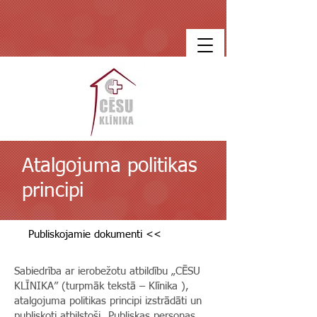
Atalgojuma politikas
principi
Publiskojamie dokumenti <<
Sabiedrība ar ierobežotu atbildību „CĒSU
KLĪNIKA” (turpmāk tekstā – Klīnika ),
atalgojuma politikas principi izstrādāti un
publiskoti atbilstoši „Publiskas personas