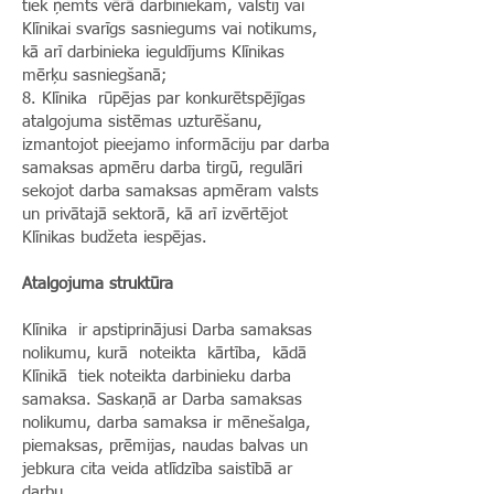
tiek ņemts vērā darbiniekam, valstij vai
Klīnikai svarīgs sasniegums vai notikums,
kā arī darbinieka ieguldījums Klīnikas
mērķu sasniegšanā;
8. Klīnika rūpējas par konkurētspējīgas
atalgojuma sistēmas uzturēšanu,
izmantojot pieejamo informāciju par darba
samaksas apmēru darba tirgū, regulāri
sekojot darba samaksas apmēram valsts
un privātajā sektorā, kā arī izvērtējot
Klīnikas budžeta iespējas.
Atalgojuma struktūra
Klīnika ir apstiprinājusi Darba samaksas
nolikumu, kurā noteikta kārtība, kādā
Klīnikā tiek noteikta darbinieku darba
samaksa. Saskaņā ar Darba samaksas
nolikumu, darba samaksa ir mēnešalga,
piemaksas, prēmijas, naudas balvas un
jebkura cita veida atlīdzība saistībā ar
darbu.