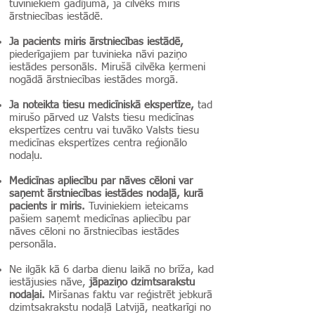
tuviniekiem gadījumā, ja cilvēks miris
ārstniecības iestādē.
Ja pacients miris ārstniecības iestādē,
piederīgajiem par tuvinieka nāvi paziņo
iestādes personāls. Mirušā cilvēka ķermeni
nogādā ārstniecības iestādes morgā.
Ja noteikta tiesu medicīniskā ekspertīze,
tad
mirušo pārved uz Valsts tiesu medicīnas
ekspertīzes centru vai tuvāko Valsts tiesu
medicīnas ekspertīzes centra reģionālo
nodaļu.
Medicīnas apliecību par nāves cēloni var
saņemt ārstniecības iestādes nodaļā, kurā
pacients ir miris.
Tuviniekiem ieteicams
pašiem saņemt medicīnas apliecību par
nāves cēloni no ārstniecības iestādes
personāla.
Ne ilgāk kā 6 darba dienu laikā no brīža, kad
iestājusies nāve,
jāpaziņo dzimtsarakstu
nodaļai.
Miršanas faktu var reģistrēt jebkurā
dzimtsakrakstu nodaļā Latvijā, neatkarīgi no