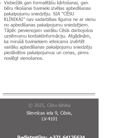
Visbiežāk gan formalitāšu kārtošanai, gan
bēru rīkošanai tuvinieki izvēlas apbedīšanas
pakalpojumu sniedzēju. SIA “CĒSU
KLĪNIKAI” nav sadarbības līguma ne ar vienu
no apbedīšanas pakalpojumu sniedzējiem.
Tāpēc pievienojam vairāku Cēsīs darbojošos
uzņēmumu kontaktinformāciju. Atgādinām,
ka mirušā tuviniekiem ieteicams izvērtēt
vairāku apbedīšanas pakalpojumu sniedzēju
piedāvātos pakalpojumus un cenas, pirms
noslēgt vienošanos.
© 2025, Cēsu klīnika
Slimnīcas iela 9, Cēsis,
LV-4101