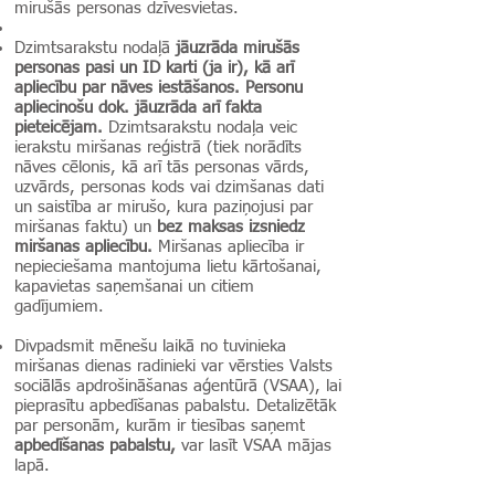
mirušās personas dzīvesvietas.
Dzimtsarakstu nodaļā
jāuzrāda mirušās
personas pasi un ID karti (ja ir), kā arī
apliecību par nāves iestāšanos. Personu
apliecinošu dok. jāuzrāda arī fakta
pieteicējam.
Dzimtsarakstu nodaļa veic
ierakstu miršanas reģistrā (tiek norādīts
nāves cēlonis, kā arī tās personas vārds,
uzvārds, personas kods vai dzimšanas dati
un saistība ar mirušo, kura paziņojusi par
miršanas faktu) un
bez maksas izsniedz
miršanas apliecību.
Miršanas apliecība ir
nepieciešama mantojuma lietu kārtošanai,
kapavietas saņemšanai un citiem
gadījumiem.
Divpadsmit mēnešu laikā no tuvinieka
miršanas dienas radinieki var vērsties Valsts
sociālās apdrošināšanas aģentūrā (VSAA), lai
pieprasītu apbedīšanas pabalstu. Detalizētāk
par personām, kurām ir tiesības saņemt
apbedīšanas pabalstu,
var lasīt VSAA mājas
lapā.