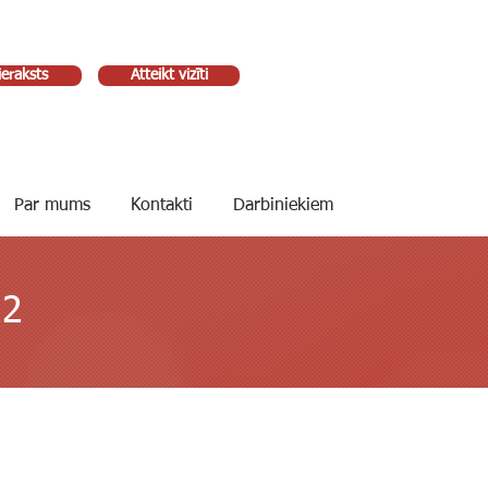
ieraksts
Atteikt vizīti
Par mums
Kontakti
Darbiniekiem
22