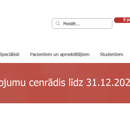
E-p
Speciālisti
Pacientiem un apmeklētājiem
Studentiem
ojumu cenr
ādis līdz 31.12.20