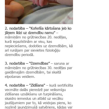
2. nodarbība – “Koferīša kārtošana jeb ko
jāņem līdzi uz dzemdību namu”
–
māmiņām no grūtniecības 20. nedēļas,
kurā iepazīstinām ar visu, kas
nepieciešams, dodoties uz dzemdībām, kā
arī runājam par sievietes fizioloģiju
dzemdību periodā.
3. nodarbība – “Dzemdības”
– saruna ar
māmiņām no grūtniecības 30. nedēļas par
gaidāmajām dzemdībām, tai skaitā
elpošanas veidiem.
4. nodarbība – "Zīdīšana"
– kurā sertificēta
vecmāte dalās pieredzē par veiksmīgu
zīdīšanas uzsākšanu un turpināšanu,
skaidro iemeslus un atbild uz vecāku
jautājumiem par to, kā veidojas piens, ko
nozīmē jaundzimušā satvēriens, kādas var