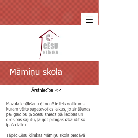
Māmiņu skola
Ārstniecība <<
Mazuļa ienākšana ģimenē ir liels notikums,
kuram vērts sagatavoties laikus, jo zināšanas
par gaidību procesu sniedz pārliecības un
drošības sajūtu, ļaujot pilnīgāk izbaudīt šo
īpašo laiku.
Tāpēc Cēsu klīnikas Māmiņu skola piedāvā