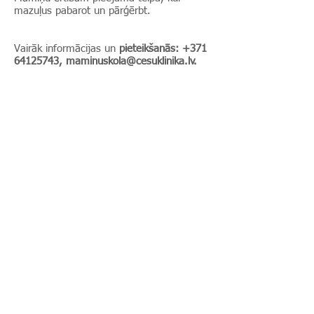
mazuļus pabarot un pārģērbt.
Vairāk informācijas un
pieteikšanās:
+371
64125743
,
maminuskola@cesuklinika.lv
.
© 2025, Cēsu klīnika
Slimnīcas iela 9, Cēsis,
LV-4101
Reģistratūra:
+371 64125634
Rehabilitācijas nodaļas
reģistratūra:
+371 20238111
Garīgās veselības centrs:
+371 64123567
E-Adrese