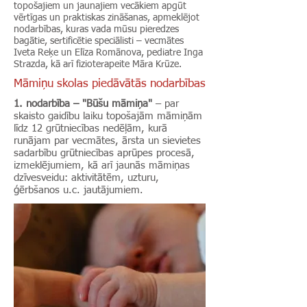
topošajiem un jaunajiem vecākiem apgūt
vērtīgas un praktiskas zināšanas, apmeklējot
nodarbības, kuras vada mūsu pieredzes
bagātie, sertificētie speciālisti – vecmātes
Iveta Reķe un Elīza Romānova, pediatre Inga
Strazda, kā arī fizioterapeite Māra Krūze.
Māmiņu skolas piedāvātās nodarbības
1. nodarbība – "Būšu māmiņa"
– par
skaisto gaidību laiku topošajām māmiņām
līdz 12 grūtniecības nedēļām, kurā
runājam par vecmātes, ārsta un sievietes
sadarbību grūtniecības aprūpes procesā,
izmeklējumiem, kā arī jaunās māmiņas
dzīvesveidu: aktivitātēm, uzturu,
ģērbšanos u.c. jautājumiem.