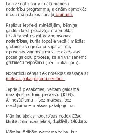
Lai uzzinātu par aktuālā mēneša
nodarbību programmu, aicinām apmeklēt
mūsu mājaslapas sadaļu
Jaunumi.
Papildus iepriekš minētājām, bērniņa
gaidību laikā piedāvājam apmeklēt
fizioterapeitu vadītas
vingrošanas
nodarbības
, kurās topošie vecāki mācās:
grūtnieču vingrošanu kopā ar tēti,
elpošanas vingrinājumus, relaksējošas
pozas gaidību procesā, kā arī var saņemt
grūtnieču teipošanu
(pēc indikācijām).
Nodarbību cenas tiek noteiktas saskaņā ar
maksas pakalpojumu cenrādi.
Iepriekš piesakoties, veicam gaidāmā
mazuļa sirds toņu pierakstu (KTG).
Ar nosūtījumu – bez maksas, bez
nosūtījuma – maksas pakalpojums.
Māmiņu skolas nodarbības notiek Cēsu
klīnikā, Slimnīcas ielā 9,
1.stāvā, 148.kab.
Māmiņu ērtībām pieejama telpa, kur