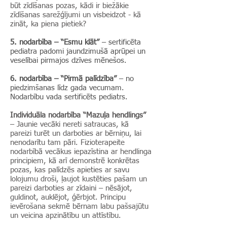
būt zīdīšanas pozas, kādi ir biežākie
zīdīšanas sarežģījumi un visbeidzot - kā
zināt, ka piena pietiek?
5. nodarbība
–
“Esmu klāt”
– sertificēta
p
ediatra padomi jaundzimušā aprūpei un
veselībai pirmajos dzīves mēnešos.
6. nodarbība
–
“Pirmā palīdzība”
– n
o
piedzimšanas līdz gada vecumam.
Nodarbību vada sertificēts pediatrs.
Individuāla nodarbība “Mazuļa hendlings”
– Jaunie vecāki nereti satraucas, kā
pareizi turēt un darboties ar bērniņu, lai
nenodarītu tam pāri. Fizioterapeite
nodarbībā vecākus iepazīstina ar hendlinga
principiem, kā arī demonstrē konkrētas
pozas, kas palīdzēs apieties ar savu
lolojumu droši, ļaujot kustēties pašam un
pareizi darboties ar zīdaini – nēsājot,
guldinot, auklējot, ģērbjot. Principu
ievērošana sekmē bērnam labu pašsajūtu
un veicina apzinātību un attīstību.