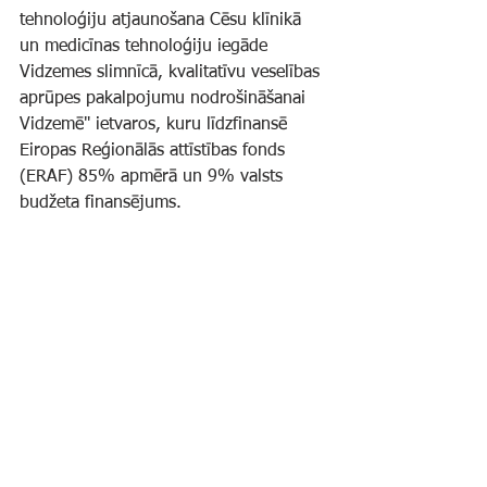
tehnoloģiju atjaunošana Cēsu klīnikā 
un medicīnas tehnoloģiju iegāde 
Vidzemes slimnīcā, kvalitatīvu veselības 
aprūpes pakalpojumu nodrošināšanai 
Vidzemē" ietvaros, kuru līdzfinansē 
Eiropas Reģionālās attīstības fonds 
(ERAF) 85% apmērā un 9% valsts 
budžeta finansējums.
Par klīniku
Pakalpojumi