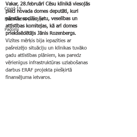
Vakar, 28.februārī Cēsu klīnikā viesojās 
Covid-19
pieci novada domes deputāti, kuri 
pārstāv sociālo lietu, veselības un 
Mazinvazīvā ķirurģija
attīstības komitejas, kā arī domes 
Padomi
priekšsēdētājs Jānis Rozenbergs. 
Vizītes mērķis bija iepazīties ar 
pašreizējo situāciju un klīnikas tuvāko 
gadu attīstības plāniem, kas paredz 
vērienīgus infrastruktūras uzlabošanas 
darbus ERAF projekta piešķirtā 
finansējuma ietvaros.