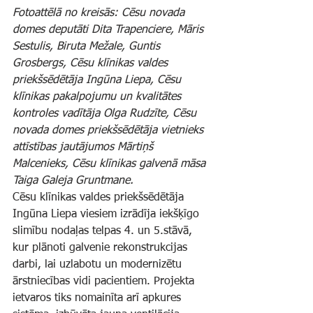
Fotoattēlā no kreisās: Cēsu novada 
domes deputāti Dita Trapenciere, Māris 
Sestulis, Biruta Mežale, Guntis 
Grosbergs, Cēsu klīnikas valdes 
priekšsēdētāja Ingūna Liepa, Cēsu 
klīnikas pakalpojumu un kvalitātes 
kontroles vadītāja Olga Rudzīte, Cēsu 
novada domes priekšsēdētāja vietnieks 
attīstības jautājumos Mārtiņš 
Malcenieks, Cēsu klīnikas galvenā māsa 
Taiga Galeja Gruntmane.
Cēsu klīnikas valdes priekšsēdētāja 
Ingūna Liepa viesiem izrādīja iekšķīgo 
slimību nodaļas telpas 4. un 5.stāvā, 
kur plānoti galvenie rekonstrukcijas 
darbi, lai uzlabotu un modernizētu 
ārstniecības vidi pacientiem. Projekta 
ietvaros tiks nomainīta arī apkures 