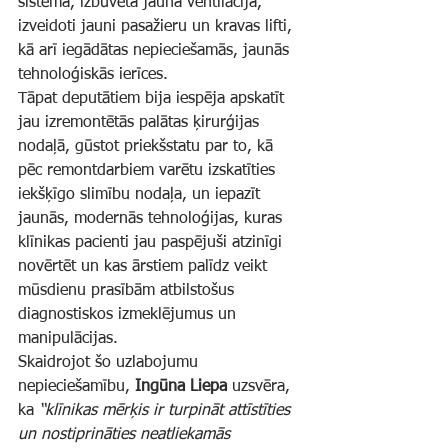
sistēma, izbūvēta jauna ventilācija, 
izveidoti jauni pasažieru un kravas lifti, 
kā arī iegādātas nepieciešamās, jaunās 
tehnoloģiskās ierīces.
Tāpat deputātiem bija iespēja apskatīt 
jau izremontētās palātas ķirurģijas 
nodaļā, gūstot priekšstatu par to, kā 
pēc remontdarbiem varētu izskatīties 
iekšķīgo slimību nodaļa, un iepazīt 
jaunās, modernās tehnoloģijas, kuras 
klīnikas pacienti jau paspējuši atzinīgi 
novērtēt un kas ārstiem palīdz veikt 
mūsdienu prasībām atbilstošus 
diagnostiskos izmeklējumus un 
manipulācijas. 
Skaidrojot šo uzlabojumu 
nepieciešamību, 
Ingūna Liepa
 uzsvēra, 
ka 
“klīnikas mērķis ir turpināt attīstīties 
un nostiprināties neatliekamās 