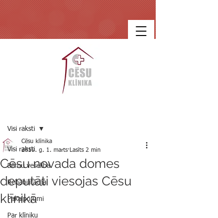
Ieraksts
Visi raksti
Cēsu klīnika
Visi raksti
2019. g. 1. marts
Lasīts 2 min
Cēsu novada domes
Bērnu veselība
deputāti viesojas Cēsu
Rehabilitācija
klīnikā
Pakalpojumi
Par klīniku