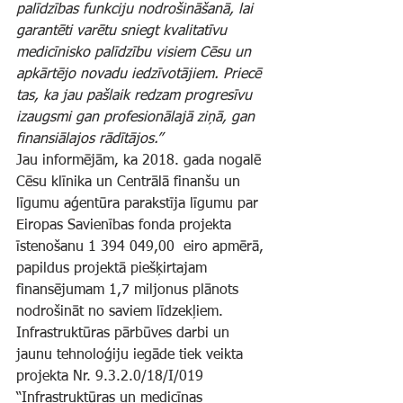
palīdzības funkciju nodrošināšanā, lai 
garantēti varētu sniegt kvalitatīvu 
medicīnisko palīdzību visiem Cēsu un 
apkārtējo novadu iedzīvotājiem. Priecē 
tas, ka jau pašlaik redzam progresīvu 
izaugsmi gan profesionālajā ziņā, gan 
finansiālajos rādītājos.”
Jau informējām, ka 2018. gada nogalē 
Cēsu klīnika un Centrālā finanšu un 
līgumu aģentūra parakstīja līgumu par 
Eiropas Savienības fonda projekta 
īstenošanu 1 394 049,00  eiro apmērā, 
papildus projektā piešķirtajam 
finansējumam 1,7 miljonus plānots 
nodrošināt no saviem līdzekļiem.  
Infrastruktūras pārbūves darbi un 
jaunu tehnoloģiju iegāde tiek veikta 
projekta Nr. 9.3.2.0/18/I/019 
“Infrastruktūras un medicīnas 