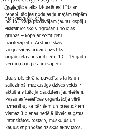
Ir pienācis laiks izkustēties! Līdz ar 
Covid-19
rehabilitācijas nodaļas jaunajām telpām 
Mazinvazīvā ķirurģija
no 15. maija piedāvājam jaunu iespēju 
Padomi
– ārstniecisko vingrošanu nelielās 
grupās – kopā ar sertificētu 
fizioterapeitu. Ārstnieciskās 
vingrošanas nodarbības tiks 
organizētas pusaudžiem (13 – 16 gadu 
vecumā) un pieaugušajiem.
Ilgais pie ekrāna pavadītais laiks un 
salīdzinoši mazkustīgs dzīves veids ir 
aktuāla situācija daudziem jauniešiem. 
Pasaules Veselības organizācija vērš 
uzmanību, ka bērniem un pusaudžiem 
vismaz 3 dienas nedēļā jāveic augstas 
intensitātes, tostarp, muskuļus un 
kaulus stiprinošas fiziskās aktivitātes. 