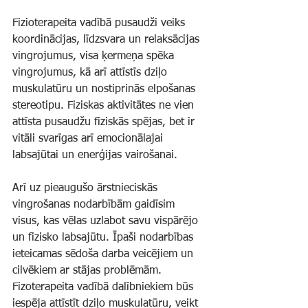
Fizioterapeita vadībā pusaudži veiks 
koordinācijas, līdzsvara un relaksācijas 
vingrojumus, visa ķermeņa spēka 
vingrojumus, kā arī attīstīs dziļo 
muskulatūru un nostiprinās elpošanas 
stereotipu. Fiziskas aktivitātes ne vien 
attīsta pusaudžu fiziskās spējas, bet ir 
vitāli svarīgas arī emocionālajai 
labsajūtai un enerģijas vairošanai.
Arī uz pieaugušo ārstnieciskās 
vingrošanas nodarbībām gaidīsim 
visus, kas vēlas uzlabot savu vispārējo 
un fizisko labsajūtu. Īpaši nodarbības 
ieteicamas sēdoša darba veicējiem un 
cilvēkiem ar stājas problēmām. 
Fizoterapeita vadībā dalībniekiem būs 
iespēja attīstīt dziļo muskulatūru, veikt 