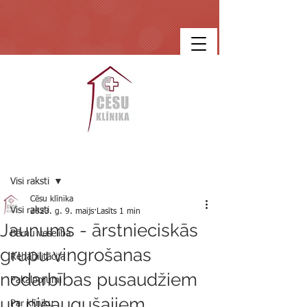
Ieraksts
Visi raksti
Cēsu klīnika
Visi raksti
2023. g. 9. maijs
Lasīts 1 min
Jaunums - ārstnieciskās
Bērnu veselība
grupu vingrošanas
Rehabilitācija
nodarbības pusaudžiem
Pakalpojumi
un pieaugušajiem
Par klīniku