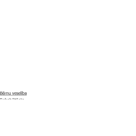
Bērnu veselība
Rehabilitācija
Pakalpojumi