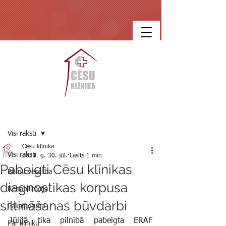
Ieraksts
Visi raksti
Cēsu klīnika
Visi raksti
2021. g. 30. jūl.
Lasīts 1 min
Pabeigti Cēsu klīnikas
Bērnu veselība
diagnostikas korpusa
Rehabilitācija
siltināšanas būvdarbi
Pakalpojumi
Jūlijā tika pilnībā pabeigta ERAF 
Par klīniku