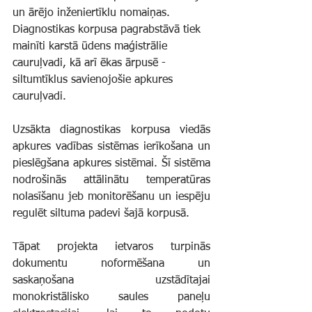
un ārējo inženiertīklu nomaiņas. 
Diagnostikas korpusa pagrabstāvā tiek 
mainīti karstā ūdens maģistrālie 
cauruļvadi, kā arī ēkas ārpusē - 
siltumtīklus savienojošie apkures 
cauruļvadi.
Uzsākta diagnostikas korpusa viedās 
apkures vadības sistēmas ierīkošana un 
pieslēgšana apkures sistēmai. Šī sistēma 
nodrošinās attālinātu temperatūras 
nolasīšanu jeb monitorēšanu un iespēju 
regulēt siltuma padevi šajā korpusā.
Tāpat projekta ietvaros turpinās 
dokumentu noformēšana un 
saskaņošana uzstādītajai 
monokristālisko saules paneļu 