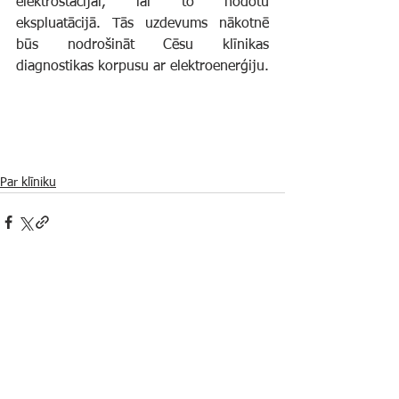
elektrostacijai, lai to nodotu 
ekspluatācijā. Tās uzdevums nākotnē 
būs nodrošināt Cēsu klīnikas 
diagnostikas korpusu ar elektroenerģiju.
Par klīniku