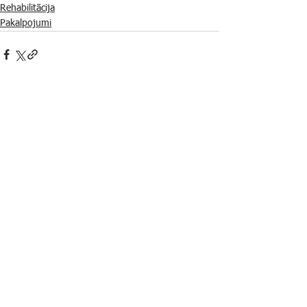
Rehabilitācija
Pakalpojumi
© 2025, Cēsu klīnika
Slimnīcas iela 9, Cēsis,
LV-4101
Reģistratūra:
+371 64125634
Rehabilitācijas nodaļas
reģistratūra:
+371 20238111
Garīgās veselības centrs:
+371 64123567