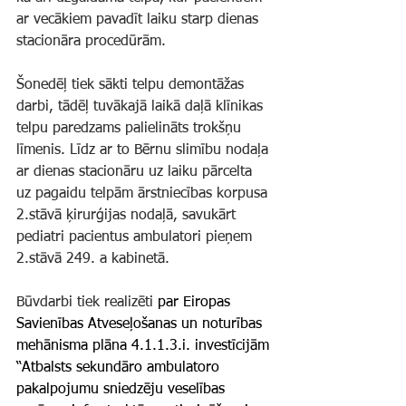
ar vecākiem pavadīt laiku starp dienas 
stacionāra procedūrām.
Šonedēļ tiek sākti telpu demontāžas 
darbi, tādēļ tuvākajā laikā daļā klīnikas 
telpu paredzams palielināts trokšņu 
līmenis. Līdz ar to Bērnu slimību nodaļa 
ar dienas stacionāru uz laiku pārcelta 
uz pagaidu telpām ārstniecības korpusa 
2.stāvā ķirurģijas nodaļā, savukārt 
pediatri pacientus ambulatori pieņem 
2.stāvā 249. a kabinetā.
Būvdarbi tiek realizēti 
par Eiropas 
Savienības Atveseļošanas un noturības 
mehānisma plāna 4.1.1.3.i. investīcijām 
“Atbalsts sekundāro ambulatoro 
pakalpojumu sniedzēju veselības 