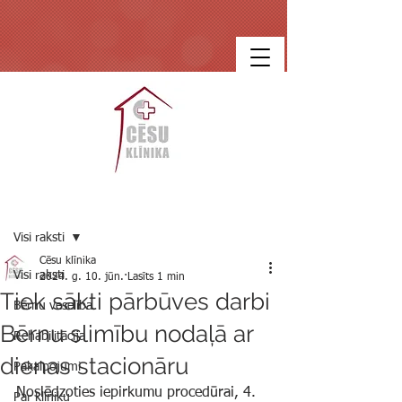
Ieraksts
Visi raksti
Cēsu klīnika
Visi raksti
2024. g. 10. jūn.
Lasīts 1 min
Tiek sākti pārbūves darbi
Bērnu veselība
Bērnu slimību nodaļā ar
Rehabilitācija
dienas stacionāru
Pakalpojumi
Noslēdzoties iepirkumu procedūrai, 4. 
Par klīniku