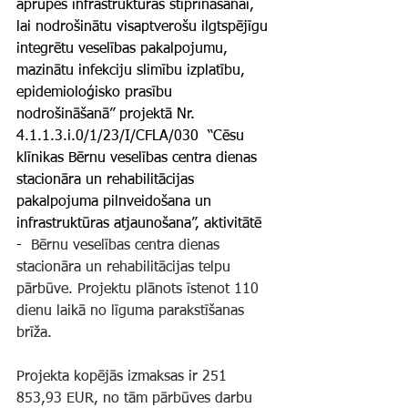
aprūpes infrastruktūras stiprināšanai, 
lai nodrošinātu visaptverošu ilgtspējīgu 
integrētu veselības pakalpojumu, 
mazinātu infekciju slimību izplatību, 
epidemioloģisko prasību 
nodrošināšanā” projektā Nr. 
4.1.1.3.i.0/1/23/I/CFLA/030  “Cēsu 
klīnikas Bērnu veselības centra dienas 
stacionāra un rehabilitācijas 
pakalpojuma pilnveidošana un 
infrastruktūras atjaunošana”, aktivitātē  
- 
 Bērnu veselības centra dienas 
stacionāra un rehabilitācijas telpu 
pārbūve. Projektu plānots īstenot 110 
dienu laikā no līguma parakstīšanas 
brīža.
Projekta kopējās izmaksas ir 251 
853,93 EUR, no tām pārbūves darbu 