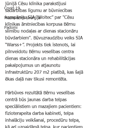
jūnijā Cēsu klīnika parakstījusi 
Covid-19
sadarbības līgumu ar būvniecības 
kompāniju SIA “Woltec” par "Cēsu 
Mazinvazīvā ķirurģija
klīnikas ārstniecības korpusa Bērnu 
Padomi
slimību nodaļas ar dienas stacionāru 
būvdarbiem". Būvuzraudzību veiks SIA 
“Warss+”. Projekts tiek īstenots, lai 
pilnveidotu Bērnu veselības centra 
dienas stacionāra un rehabilitācijas 
pakalpojumus un atjaunotu 
infrastruktūru 207 m2 platībā, kas šajā 
ēkas daļā nav tikusi remontēta.
Pārbūves rezultātā Bērnu veselības 
centrā būs jaunas darba telpas 
speciālistiem un mazajiem pacientiem: 
fizioterapeita darba kabineti, telpa 
inhalāciju veikšanai, procedūru telpa, 
kā arī uzgaidāmā telpa, kur pacientiem 