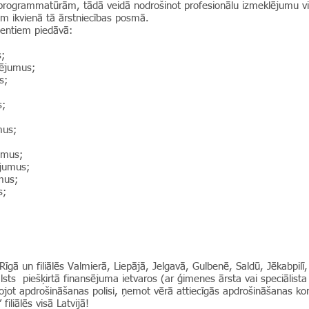
programmatūrām, tādā veidā nodrošinot profesionālu izmeklējumu vi
tam ikvienā tā ārstniecības posmā.
ientiem piedāvā:
;
lējumus;
s;
s;
mus;
;
umus;
ējumus;
mus;
s;
Rīgā un filiālēs Valmierā, Liepājā, Jelgavā, Gulbenē, Saldū, Jēkabpilī
ts piešķirtā finansējuma ietvaros (ar ģimenes ārsta vai speciālista
jot apdrošināšanas polisi, ņemot vērā attiecīgās apdrošināšanas 
iliālēs visā Latvijā!