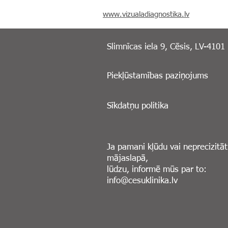
www.vizualadiagnostika.lv
Slimnīcas iela 9, Cēsis, LV-4101
Piekļūstamības paziņojums
Sīkdatņu politika
Ja pamani kļūdu vai neprecizitāt
mājaslapā,
lūdzu, informē mūs par to:
info@cesuklinika.lv