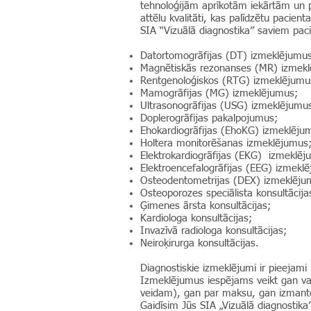
tehnoloģijām aprīkotām iekārtām un 
attēlu kvalitāti, kas palīdzētu pacien
SIA “Vizuālā diagnostika” saviem pac
Datortomogrāfijas (DT) izmeklējumus
Magnētiskās rezonanses (MR) izmek
Rentgenoloģiskos (RTG) izmeklējumu
Mamogrāfijas (MG) izmeklējumus;
Ultrasonogrāfijas (USG) izmeklējumu
Doplerogrāfijas pakalpojumus;
Ehokardiogrāfijas (EhoKG) izmeklēju
Holtera monitorēšanas izmeklējumus
Elektrokardiogrāfijas (EKG) izmeklēj
Elektroencefalogrāfijas (EEG) izmekl
Osteodentometrijas (DEX) izmeklēju
Osteoporozes speciālista konsultācija
Ģimenes ārsta konsultācijas;
Kardiologa konsultācijas;
Invazīvā radiologa konsultācijas;
Neiroķirurga konsultācijas.
Diagnostiskie izmeklējumi ir pieejami 
Izmeklējumus iespējams veikt gan vals
veidam), gan par maksu, gan izmanto
Gaidīsim Jūs SIA „Vizuālā diagnostika” f