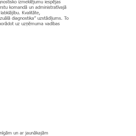
agnostisko izmeklējumu iespējas
ārstu komandā un administratīvajā
abklājību. Kvalitāte,
Vizuālā diagnostika” uzstādījums. To
, norādot uz uzņēmuma vadības
ienīgām un ar jaunākajām