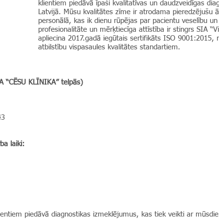
klientiem piedāvā īpaši kvalitatīvas un daudzveidīgas di
Latvijā. Mūsu kvalitātes zīme ir atrodama pieredzējušu 
personālā, kas ik dienu rūpējas par pacientu veselību un l
profesionalitāte un mērķtiecīga attīstība ir stingrs SIA “
apliecina 2017.gadā iegūtais sertifikāts ISO 9001:2015
atbilstību vispasaules kvalitātes standartiem.
IA “CĒSU KLĪNIKA” telpās)
43
a laiki:
ientiem piedāvā diagnostikas izmeklējumus, kas tiek veikti ar mūsd