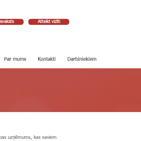
ieraksts
Atteikt vizīti
Par mums
Kontakti
Darbiniekiem
grupas uzņēmums, kas saviem