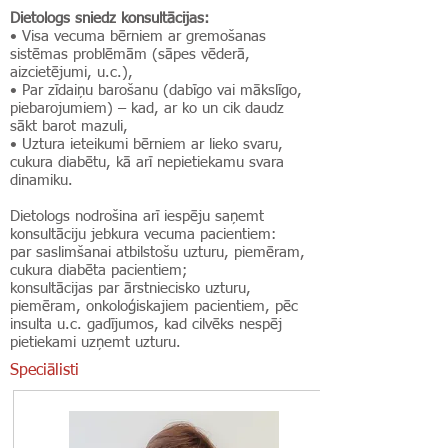
Dietologs sniedz konsultācijas:
• Visa vecuma bērniem ar gremošanas
sistēmas problēmām (sāpes vēderā,
aizcietējumi, u.c.),
• Par zīdaiņu barošanu (dabīgo vai mākslīgo,
piebarojumiem) – kad, ar ko un cik daudz
sākt barot mazuli,
• Uztura ieteikumi bērniem ar lieko svaru,
cukura diabētu, kā arī nepietiekamu svara
dinamiku.
Dietologs nodrošina arī iespēju saņemt
konsultāciju jebkura vecuma pacientiem:
par saslimšanai atbilstošu uzturu, piemēram,
cukura diabēta pacientiem;
konsultācijas par ārstniecisko uzturu,
piemēram, onkoloģiskajiem pacientiem, pēc
insulta u.c. gadījumos, kad cilvēks nespēj
pietiekami uzņemt uzturu.
Speciālisti