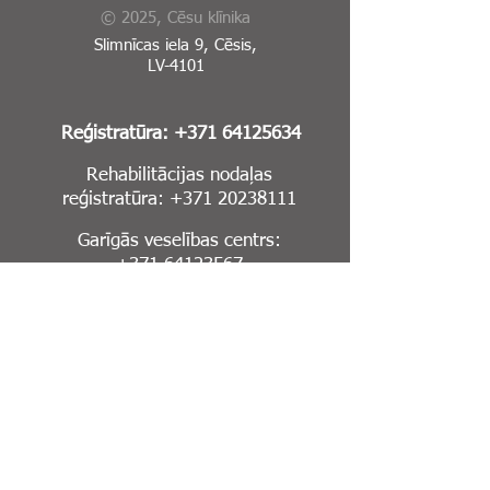
© 2025, Cēsu klīnika
Slimnīcas iela 9, Cēsis,
LV-4101
Reģistratūra:
+371 64125634
Rehabilitācijas nodaļas
reģistratūra:
+371 20238111
Garīgās veselības centrs:
+371 64123567
E-Adrese
Sīkdatņu politika
Piekļūstamības paziņojums
Ja pamani kļūdu vai neprecizitāti
mājaslapā,
lūdzu, informē mūs par to: