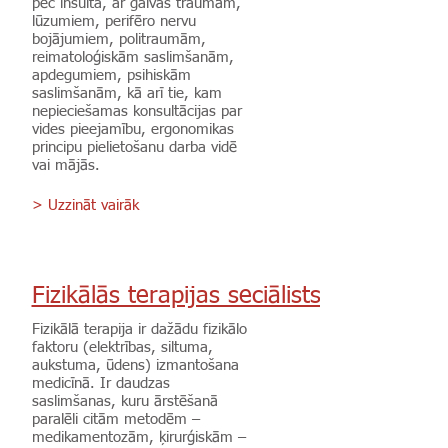
pēc insulta, ar galvas traumām,
lūzumiem, perifēro nervu
bojājumiem, politraumām,
reimatoloģiskām saslimšanām,
apdegumiem, psihiskām
saslimšanām, kā arī tie, kam
nepieciešamas konsultācijas par
vides pieejamību, ergonomikas
principu pielietošanu darba vidē
vai mājās.
> Uzzināt vairāk
Fizikālās terapijas seciālists
Fizikālā terapija ir dažādu fizikālo
faktoru (elektrības, siltuma,
aukstuma, ūdens) izmantošana
medicīnā. Ir daudzas
saslimšanas, kuru ārstēšanā
paralēli citām metodēm –
medikamentozām, ķirurģiskām –