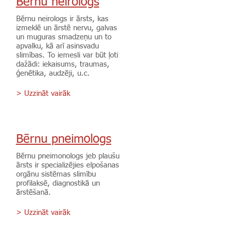
Bērnu neirologs
Bērnu neirologs ir ārsts, kas
izmeklē un ārstē nervu, galvas
un muguras smadzeņu un to
apvalku, kā arī asinsvadu
slimības. To iemesli var būt ļoti
dažādi: iekaisums, traumas,
ģenētika, audzēji, u.c.
> Uzzināt vairāk
Bērnu pneimologs
Bērnu pneimonologs jeb plaušu
ārsts ir specializējies elpošanas
orgānu sistēmas slimību
profilaksē, diagnostikā un
ārstēšanā.
> Uzzināt vairāk