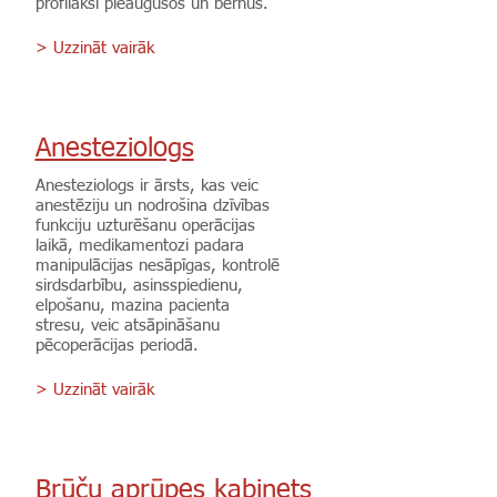
profilaksi pieaugušos un bērnus.
> Uzzināt vairāk
Anesteziologs
Anesteziologs ir ārsts, kas veic
anestēziju un nodrošina dzīvības
funkciju uzturēšanu operācijas
laikā, medikamentozi padara
manipulācijas nesāpīgas, kontrolē
sirdsdarbību, asinsspiedienu,
elpošanu, mazina pacienta
stresu, veic atsāpināšanu
pēcoperācijas periodā.
> Uzzināt vairāk
Brūču aprūpes kabinets