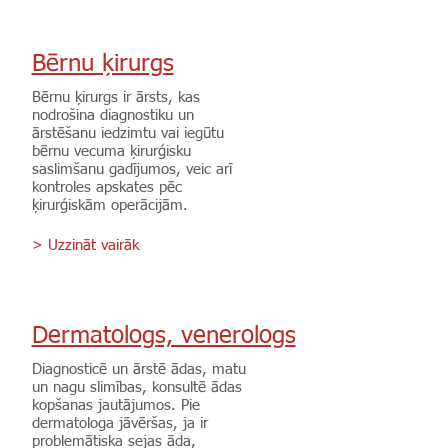
Bērnu ķirurgs
Bērnu ķirurgs ir ārsts, kas
nodrošina diagnostiku un
ārstēšanu iedzimtu vai iegūtu
bērnu vecuma ķirurģisku
saslimšanu gadījumos, veic arī
kontroles apskates pēc
ķirurģiskām operācijām.
> Uzzināt vairāk
Dermatologs, venerologs
Diagnosticē un ārstē ādas, matu
un nagu slimības, konsultē ādas
kopšanas jautājumos. Pie
dermatologa jāvēršas, ja ir
problemātiska sejas āda,