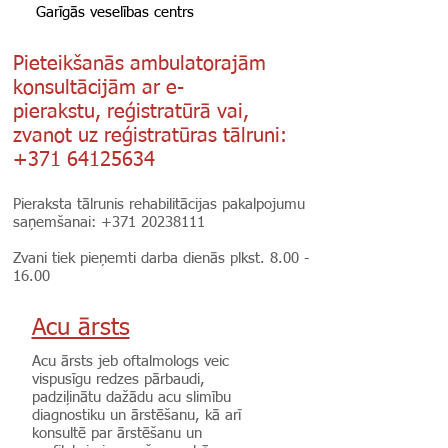
Garīgās veselības centrs
Pieteikšanās ambulatorajām
konsultācijām ar e-
pierakstu, reģistratūrā vai,
zvanot uz reģistratūras tālruni:
+371 64125634
Pieraksta tālrunis rehabilitācijas pakalpojumu
saņemšanai: +371
20238111
Zvani tiek pieņemti darba dienās plkst.
8.00 -
16.00
Acu ārsts
Acu ārsts jeb oftalmologs veic
vispusīgu redzes pārbaudi,
padziļinātu dažādu acu slimību
diagnostiku un ārstēšanu, kā arī
konsultē par ārstēšanu un