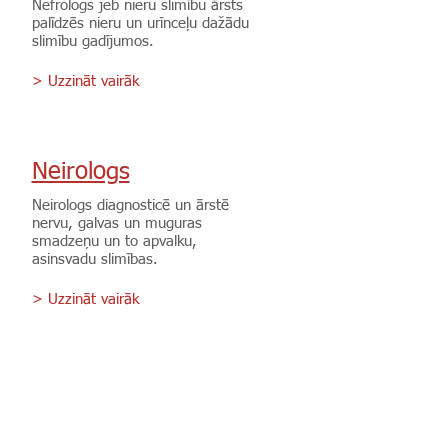
Nefrologs jeb nieru slimību ārsts
palīdzēs nieru un urīnceļu dažādu
slimību gadījumos.
> Uzzināt vairāk
Neirologs
Neirologs diagnosticē un ārstē
nervu, galvas un muguras
smadzeņu un to apvalku,
asinsvadu slimības.
> Uzzināt vairāk
Otolaringologs
Otolaringologs ir ārsts, kas ārstē
pacientus ar ausu, kakla un