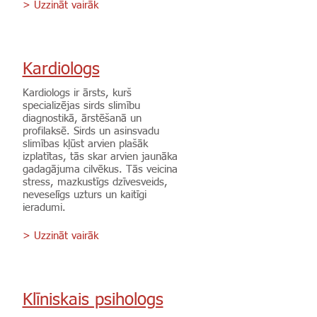
> Uzzināt vairāk
Kardiologs
Kardiologs ir ārsts, kurš
specializējas sirds slimību
diagnostikā, ārstēšanā un
profilaksē. Sirds un asinsvadu
slimības kļūst arvien plašāk
izplatītas, tās skar arvien jaunāka
gadagājuma cilvēkus. Tās veicina
stress, mazkustīgs dzīvesveids,
neveselīgs uzturs un kaitīgi
ieradumi.
> Uzzināt vairāk
Klīniskais psihologs