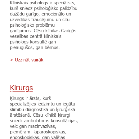
Klīniskais psihologs ir speciālists,
kurš sniedz psiholoģisko palīdzību
dažādu garīgo, emocionālo un
uzvedības traucējumu un citu
psiholoģisko problēmu
gadījumos. Cēsu klīnikas Garīgās
veselības centrā klīniskais
psihologs konsultē gan
pieaugušos, gan bērnus.
> Uzzināt vairāk
Ķirurgs
Ķirurgs ir ārsts, kurš
specializējies iedzimtu un iegūtu
slimību diagnostikā un ķirurģiskā
ārstēšanā. Cēsu klīnikā ķirurgi
sniedz ambulatoras konsultācijas,
veic gan mazinvazīvas,
piemēram, laparoskopiskas,
endoskopiskas, gan vaļējas