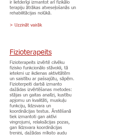
ir lietderīgi izmantot arī fizikālo
terapiju ātrākas atveseļošanās un
rehabilitācijas nolūkā.
> Uzzināt vairāk
Fizioterapeits
Fizioterapeits izvērtē cilvēku
fizisko funkcionālo stāvokli, tā
ietekmi uz ikdienas aktivitātēm
un saistību ar pašsajūtu, sāpēm.
Fizioterpeiti darbā izmanto
dažādas izvērtēšanas metodes:
stājas un gaitas analīzi, kustību
apjomu un kvalitāti, muskuļu
funkciju, līdzsvara un
koordinācijas testus. Ārstēšanā
tiek izmantoti gan aktīvi
vingrojumi, relaksācijas pozas,
gan līdzsvara koordinācijas
treniņi, dažādas mīksto audu