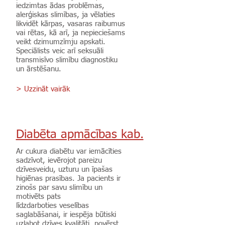
iedzimtas ādas problēmas,
alerģiskas slimības, ja vēlaties
likvidēt kārpas, vasaras raibumus
vai rētas, kā arī, ja nepieciešams
veikt dzimumzīmju apskati.
Speciālists veic arī seksuāli
transmisīvo slimību diagnostiku
un ārstēšanu.
> Uzzināt vairāk
Diabēta apmācības kab.
Ar cukura diabētu var iemācīties
sadzīvot, ievērojot pareizu
dzīvesveidu, uzturu un īpašas
higiēnas prasības. Ja pacients ir
zinošs par savu slimību un
motivēts pats
līdzdarboties veselības
saglabāšanai, ir iespēja būtiski
uzlabot dzīves kvalitāti, novērst