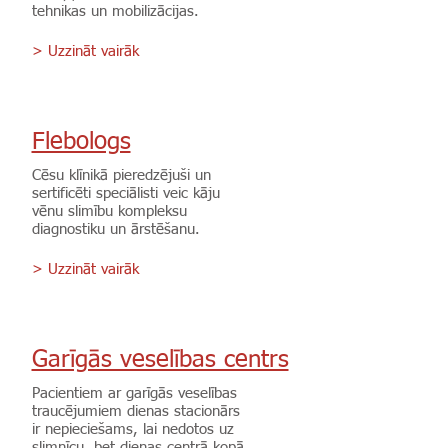
tehnikas un mobilizācijas.
> Uzzināt vairāk
Flebologs
Cēsu klīnikā pieredzējuši un
sertificēti speciālisti veic kāju
vēnu slimību kompleksu
diagnostiku un ārstēšanu.
> Uzzināt vairāk
Garīgās veselības centrs
Pacientiem ar garīgās veselības
traucējumiem dienas stacionārs
ir nepieciešams, lai nedotos uz
slimnīcu, bet dienas centrā kopā