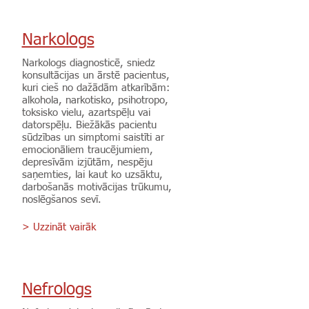
Narkologs
Narkologs diagnosticē, sniedz
konsultācijas un ārstē pacientus,
kuri cieš no dažādām atkarībām:
alkohola, narkotisko, psihotropo,
toksisko vielu, azartspēļu vai
datorspēļu. Biežākās pacientu
sūdzības un simptomi saistīti ar
emocionāliem traucējumiem,
depresīvām izjūtām, nespēju
saņemties, lai kaut ko uzsāktu,
darbošanās motivācijas trūkumu,
noslēgšanos sevī.
> Uzzināt vairāk
Nefrologs