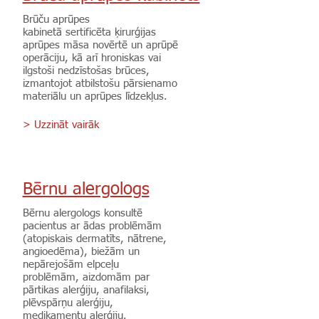
Brūču aprūpes
kabinetā sertificēta ķirurģijas
aprūpes māsa novērtē un aprūpē
operāciju, kā arī hroniskas vai
ilgstoši nedzīstošas brūces,
izmantojot atbilstošu pārsienamo
materiālu un aprūpes līdzekļus.
> Uzzināt vairāk
Bērnu alergologs
Bērnu alergologs konsultē
pacientus ar ādas problēmām
(atopiskais dermatīts, nātrene,
angioedēma), biežām un
nepārejošām elpceļu
problēmām, aizdomām par
pārtikas alerģiju, anafilaksi,
plēvspārņu alerģiju,
medikamentu alerģiju.