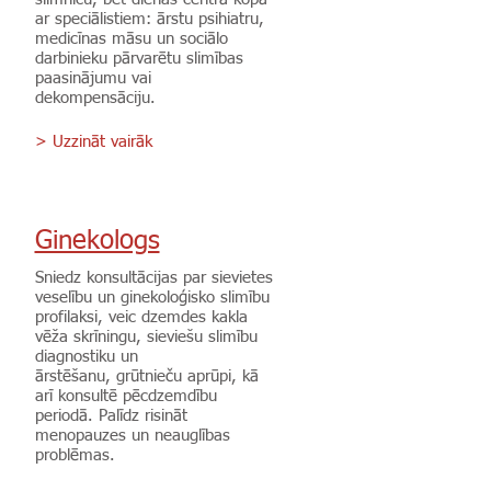
ar speciālistiem: ārstu psihiatru,
medicīnas māsu un sociālo
darbinieku pārvarētu slimības
paasinājumu vai
dekompensāciju.
> Uzzināt vairāk
Ginekologs
Sniedz konsultācijas par sievietes
veselību un ginekoloģisko slimību
profilaksi, veic dzemdes kakla
vēža skrīningu, sieviešu slimību
diagnostiku un
ārstēšanu, grūtnieču aprūpi, kā
arī konsultē pēcdzemdību
periodā. Palīdz risināt
menopauzes un neauglības
problēmas.