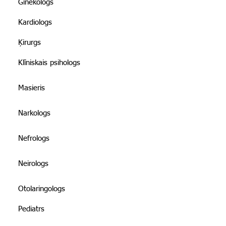
Ginekologs
Kardiologs
Ķirurgs
Klīniskais psihologs
Masieris
Narkologs
Nefrologs
Neirologs
Otolaringologs
Pediatrs