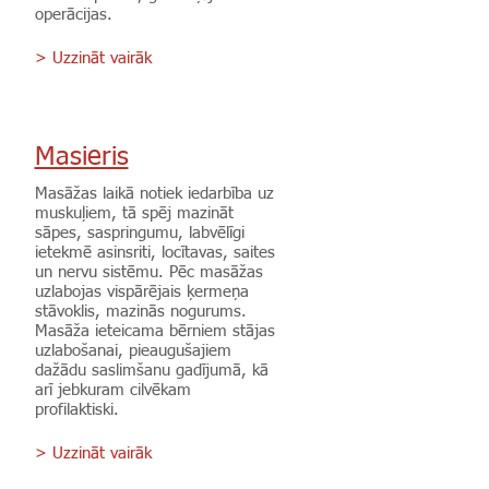
operācijas.
> Uzzināt vairāk
Masieris
Masāžas laikā notiek iedarbība uz
muskuļiem, tā spēj mazināt
sāpes, saspringumu, labvēlīgi
ietekmē asinsriti, locītavas, saites
un nervu sistēmu. Pēc masāžas
uzlabojas vispārējais ķermeņa
stāvoklis, mazinās nogurums.
Masāža ieteicama bērniem stājas
uzlabošanai, pieaugušajiem
dažādu saslimšanu gadījumā, kā
arī jebkuram cilvēkam
profilaktiski.
> Uzzināt vairāk