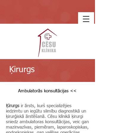
Ķirurgs
Ambulatorās konsultācijas <<
Ķirurgs
ir ārsts, kurš specializējies
iedzimtu un iegūtu slimību diagnostikā un
ķirurģiskā ārstēšanā. Cēsu klīnikā ķirurgi
sniedz ambulatoras konsultācijas, veic gan
mazinvazīvas, piemēram, laparoskopiskas,
endoskopiskas, gan vaļējas operācijas.