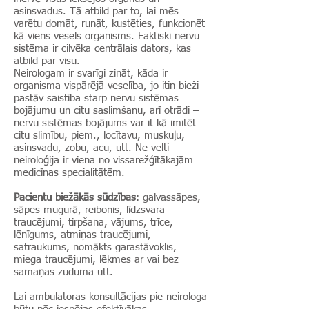
asinsvadus. Tā atbild par to, lai mēs
varētu domāt, runāt, kustēties, funkcionēt
kā viens vesels organisms. Faktiski nervu
sistēma ir cilvēka centrālais dators, kas
atbild par visu.
Neirologam ir svarīgi zināt, kāda ir
organisma vispārējā veselība, jo itin bieži
pastāv saistība starp nervu sistēmas
bojājumu un citu saslimšanu, arī otrādi –
nervu sistēmas bojājums var it kā imitēt
citu slimību, piem., locītavu, muskuļu,
asinsvadu, zobu, acu, utt. Ne velti
neiroloģija ir viena no vissarežģītākajām
medicīnas specialitātēm.
Pacientu biežākās sūdzības
: galvassāpes,
sāpes mugurā, reibonis, līdzsvara
traucējumi, tirpšana, vājums, trīce,
lēnīgums, atmiņas traucējumi,
satraukums, nomākts garastāvoklis,
miega traucējumi, lēkmes ar vai bez
samaņas zuduma utt.
Lai ambulatoras konsultācijas pie neirologa