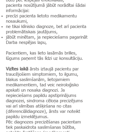
būtu pēc iespējas efektīvākas,
pacienta nosūtījumā jābūt norādītai šādai
informācijai:
precīzi pacienta lietoto medikamentu
nosaukumi,
ne tikai klīnisko diagnoze, bet arī pacienta
problemātiskais jautājums,
jābūt minētam, ja nepieciešams pagarināt
Darba nespējas lapu,
Pacientiem, kas lieto lasāmās brilles,
lūgums paņemt tās līdzi uz konsultāciju.
Vizītes laikā
ārsts iztaujā pacientu par
traucējošiem simptomiem, to ilgumu,
blakus saslimšanām, lietojamiem
medikamentiem, tad veic neiroloģisko
apskati un nosaka diagnozi. Ja
nepieciešams papildu apstiprinājums
diagnozei, sindroma cēloņa precizējums
vai arī slimības atšķiršana no citas
(diferenciāldiagnoze), ārsts var noteikt
papildu izmeklējumus.
Pēc diagnozes precizēšanas pacientam
tiek paskaidrota saslimšanas būtība,