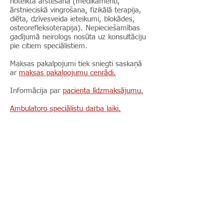
noteikta ārstēšana (medikamenti,
ārstnieciskā vingrošana, fizikālā terapija,
diēta, dzīvesveida ieteikumi, blokādes,
osteorefleksoterapija). Nepieciešamības
gadījumā neirologs nosūta uz konsultāciju
pie citiem speciālistiem.
Maksas pakalpojumi tiek sniegti saskaņā
ar
maksas pakalpojumu cenrādi.
Informācija par
pacienta līdzmaksājumu.
Ambulatoro speciālistu darba laiki.