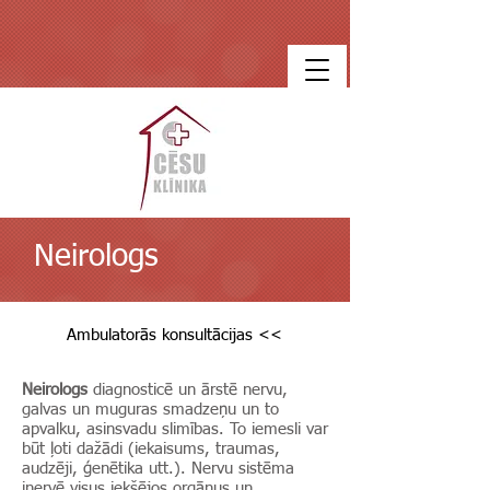
Neirologs
Ambulatorās konsultācijas <<
Neirologs
diagnosticē un ārstē nervu,
galvas un muguras smadzeņu un to
apvalku, asinsvadu slimības. To iemesli var
būt ļoti dažādi (iekaisums, traumas,
audzēji, ģenētika utt.). Nervu sistēma
inervē visus iekšējos orgānus un