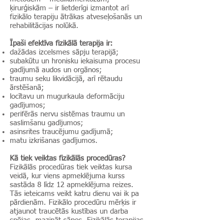
ķirurģiskām – ir lietderīgi izmantot arī
fizikālo terapiju ātrākas atveseļošanās un
rehabilitācijas nolūkā.
Īpaši efektīva fizikālā terapija ir:
dažādas izcelsmes sāpju terapijā;
subakūtu un hronisku iekaisuma procesu
gadījumā audos un orgānos;
traumu seku likvidācijā, arī rētaudu
ārstēšanā;
locītavu un mugurkaula deformāciju
gadījumos;
perifērās nervu sistēmas traumu un
saslimšanu gadījumos;
asinsrites traucējumu gadījumā;
matu izkrišanas gadījumos.
Kā tiek veiktas fizikālās procedūras?
Fizikālās procedūras tiek veiktas kursa
veidā, kur viens apmeklējuma kurss
sastāda 8 līdz 12 apmeklējuma reizes.
Tās ieteicams veikt katru dienu vai ik pa
pārdienām. Fizikālo procedūru mērķis ir
atjaunot traucētās kustības un darba