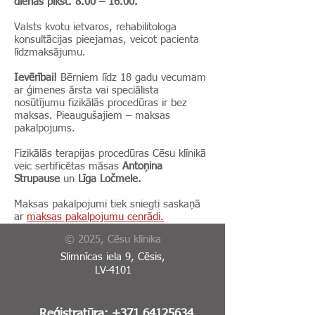
dienās plkst. 8.00 – 16.00.
Valsts kvotu ietvaros, rehabilitologa
konsultācijas pieejamas, veicot pacienta
līdzmaksājumu.
Ievērībai!
Bērniem līdz 18 gadu vecumam
ar ģimenes ārsta vai speciālista
nosūtījumu fizikālās procedūras ir bez
maksas. Pieaugušajiem – maksas
pakalpojums.
Fizikālās terapijas procedūras Cēsu klīnikā
veic sertificētas māsas
Antoņina
Strupause
un
Līga Ločmele.
Maksas pakalpojumi tiek sniegti saskaņā
ar
maksas pakalpojumu cenrādi.
© 2025, Cēsu klīnika
Slimnīcas iela 9, Cēsis,
LV-4101
Reģistratūra:
+371 64125634