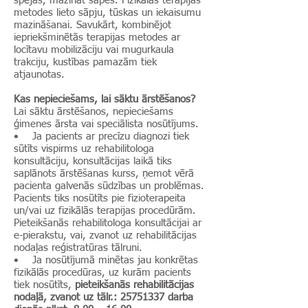
spējas, mazināt sāpes. Fizikālās terapijas
metodes lieto sāpju, tūskas un iekaisumu
mazināšanai. Savukārt, kombinējot
iepriekšminētās terapijas metodes ar
locītavu mobilizāciju vai mugurkaula
trakciju, kustības pamazām tiek
atjaunotas.
Kas nepieciešams, lai sāktu ārstēšanos?
Lai sāktu ārstēšanos, nepieciešams
ģimenes ārsta vai speciālista nosūtījums.
• Ja pacients ar precīzu diagnozi tiek
sūtīts vispirms uz rehabilitologa
konsultāciju, konsultācijas laikā tiks
saplānots ārstēšanas kurss, ņemot vērā
pacienta galvenās sūdzības un problēmas.
Pacients tiks nosūtīts pie fizioterapeita
un/vai uz fizikālās terapijas procedūrām.
Pieteikšanās rehabilitologa konsultācijai ar
e-pierakstu, vai, zvanot uz rehabilitācijas
nodaļas reģistratūras tālruni.
• Ja nosūtījumā minētas jau konkrētas
fizikālās procedūras, uz kurām pacients
tiek nosūtīts,
pieteikšanās rehabilitācijas
nodaļā, zvanot uz tālr.:
25751337
darba