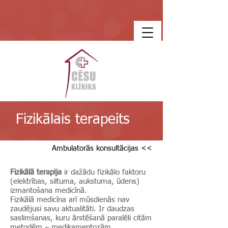
Fizikālais terapeits
Ambulatorās konsultācijas <<
Fizikālā terapija
ir dažādu fizikālo faktoru
(elektrības, siltuma, aukstuma, ūdens)
izmantošana medicīnā.
Fizikālā medicīna arī mūsdienās nav
zaudējusi savu aktualitāti. Ir daudzas
saslimšanas, kuru ārstēšanā paralēli citām
metodēm – medikamentozām,