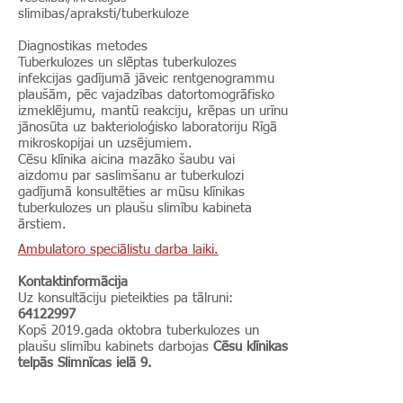
slimibas/apraksti/tuberkuloze
Diagnostikas metodes
Tuberkulozes un slēptas tuberkulozes
infekcijas gadījumā jāveic rentgenogrammu
plaušām, pēc vajadzības datortomogrāfisko
izmeklējumu, mantū reakciju, krēpas un urīnu
jānosūta uz bakterioloģisko laboratoriju Rīgā
mikroskopijai un uzsējumiem.
Cēsu klīnika aicina mazāko šaubu vai
aizdomu par saslimšanu ar tuberkulozi
gadījumā konsultēties ar mūsu klīnikas
tuberkulozes un plaušu slimību kabineta
ārstiem.
Ambulatoro speciālistu darba laiki.
Kontaktinformācija
Uz konsultāciju pieteikties pa tālruni:
64122997
Kopš 2019.gada oktobra tuberkulozes un
plaušu slimību kabinets darbojas
Cēsu klīnikas
telpās Slimnīcas ielā 9.