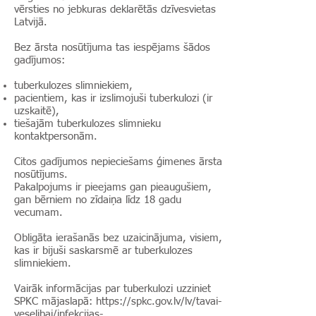
vērsties no jebkuras deklarētās dzīvesvietas
Latvijā.
Bez ārsta nosūtījuma tas iespējams šādos
gadījumos:
tuberkulozes slimniekiem,
pacientiem, kas ir izslimojuši tuberkulozi (ir
uzskaitē),
tiešajām tuberkulozes slimnieku
kontaktpersonām.
Citos gadījumos nepieciešams ģimenes ārsta
nosūtījums.
Pakalpojums ir pieejams gan pieaugušiem,
gan bērniem no zīdaiņa līdz 18 gadu
vecumam.
Obligāta ierašanās bez uzaicinājuma, visiem,
kas ir bijuši saskarsmē ar tuberkulozes
slimniekiem.
Vairāk informācijas par tuberkulozi uzziniet
SPKC mājaslapā:
https://spkc.gov.lv/lv/tavai-
veselibai/infekcijas-