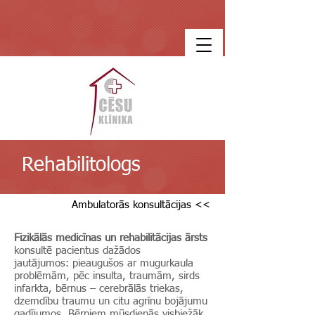
Rehabilitologs
Ambulatorās konsultācijas <<
Fizikālās medicīnas un rehabilitācijas ārsts
konsultē pacientus dažādos
jautājumos: pieaugušos ar mugurkaula
problēmām, pēc insulta, traumām, sirds
infarkta, bērnus – cerebrālās triekas,
dzemdību traumu un citu agrīnu bojājumu
gadījumos. Bērniem mūsdienās visbiežāk