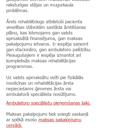
raksturīgas stājas un mugurkaula
problēmas.
Ārsts rehabilitologs atbilstoši pacienta
veselības stāvoklim sastāda ārstēšanas
plānu, kas īstenojams gan valsts
apmaksātā finansējuma, gan maksas
pakalpojumu ietvaros. Ir iespēja saņemt
gan stacionāro, gan ambulatoro palīdzību.
Pieaugušajiem ir iespēja izmantot arī
kompleksās maksas rehabilitācijas
programmas.
Uz valsts apmaksātu vizīti pie fizikālās
medicīnas un rehabilitācijas ārsta
nepieciešams ģimenes ārsta vai
ambulatorā speciālista nosūtījums.
Ambulatoro speciālistu pieņemšanas laiki.
Maksas pakalpojumi tiek sniegti saskaņā
ar spēkā esošo
maksas pakalpojumu
cenrādi.